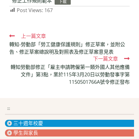
修正工作規則範本
下載
Post Views:
167
Read
上一篇文章
轉知-勞動部「勞工健康保護規則」修正草案，並附公
more
告、修正草案總說明及對照表及修正草案意見表
articles
下一篇文章
轉知勞動部修正「雇主申請聘僱第一類外國人其他應備
文件」第3點，業於115年3月20日以勞動發事字第
1150501766A號令修正發布
:::
三十週年校慶
學生與家長