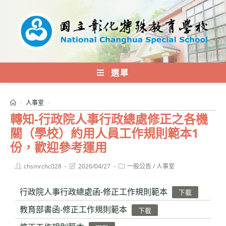
跳
轉
至
主
要
內
選單
容
>
人事室
>
轉知-行政院人事行政總處修正之各機
關（學校）約用人員工作規則範本1
份，歡迎參考運用
Post
Post
Post
chsmrchc028
2026/04/27
一般公告
/
人事室
author:
last
category:
modified:
行政院人事行政總處函-修正工作規則範本
下載
教育部書函-修正工作規則範本
下載