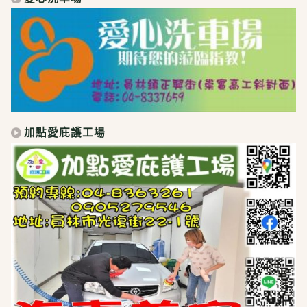
加點愛庇護工場