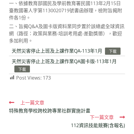
一、依據教育部國民及學前教育署民國113年2月15日
臺教國署人字第1130020719號書函辦理，檢附旨揭附
件各1份。
二、旨揭Q&A及圖卡版資料業同步置於該總處全球資訊
網（路徑：政策與業務-培訓考用處-差勤獎懲），歡迎
多加利用。
天然災害停止上班及上課作業QA-113年1月
下載
天然災害停止上班及上課作業QA圖卡版-113年1月
下載
Post Views:
173
Read
上一篇文章
特殊教育學校跨校跨專業社群實施計畫
more
下一篇文章
articles
112資訊技能競賽(含報名)