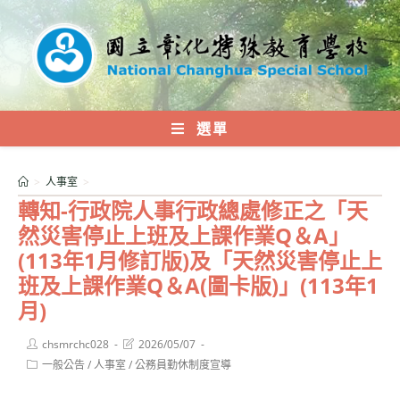
跳
轉
至
主
要
內
選單
容
>
人事室
>
轉知-行政院人事行政總處修正之「天
然災害停止上班及上課作業Q＆A」
(113年1月修訂版)及「天然災害停止上
班及上課作業Q＆A(圖卡版)」(113年1
月)
Post
Post
chsmrchc028
2026/05/07
author:
last
Post
一般公告
/
人事室
/
公務員勤休制度宣導
modified:
category: