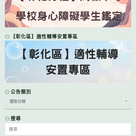
【彰化區】適性輔導安置專區
公告類別
公
選取分類
告
類
別
搜尋
Search
for: