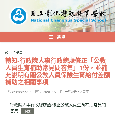
跳
轉
至
主
要
內
選單
容
>
人事室
>
轉知-行政院人事行政總處修正「公教
人員生育補助常見問答集」1份，並補
充說明有關公教人員保險生育給付差額
補助之相關事項
Post
Post
Post
chsmrchc028
2026/01/29
一般公告
/
人事室
author:
last
category:
modified:
行政院人事行政總處函-修正公教人員生育補助常見問
答集
下載