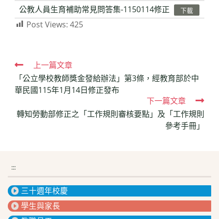
公教人員生育補助常見問答集-1150114修正
下載
Post Views:
425
Read
上一篇文章
「公立學校教師獎金發給辦法」第3條，經教育部於中
more
華民國115年1月14日修正發布
articles
下一篇文章
轉知勞動部修正之「工作規則審核要點」及「工作規則
參考手冊」
:::
三十週年校慶
學生與家長