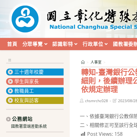
跳
轉
至
主
要
內
首頁
分眾導覽
認識彰特
行政單位
國教署委
容
:::
>
人事室
>
轉知-臺灣銀行公
三十週年校慶
細則，後續辦理
學生與家長
依規定辦理
教職員工
校友與訪客
Post
Post
chsmrchc028
2023/08/2
author:
last
modified:
一、依據臺灣銀行公教保險部
公務網站
二、相關修正可至該行全球
國教署雲端差勤系統
Post Views:
158