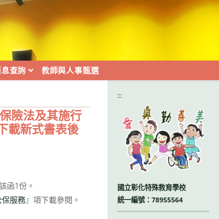
消息查詢
教師與人事甄選
:::
員保險法及其施行
下載新式書表後
附該函1份。
國立彰化特殊教育學校
公保服務
』項下載參閱。
統一編號：78955564