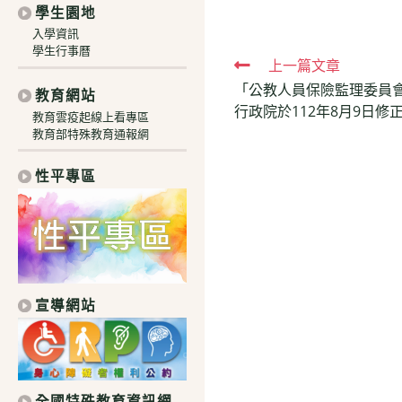
學生園地
入學資訊
學生行事曆
Read
上一篇文章
「公教人員保險監理委員
more
教育網站
行政院於112年8月9日修
教育雲疫起線上看專區
articles
教育部特殊教育通報網
性平專區
宣導網站
全國特殊教育資訊網