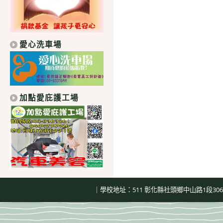
愛心洗車場
加點愛庇護工場
｜學校地址：511 彰化縣社頭鄉中山路1段306號｜總機：04