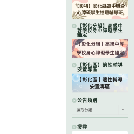
【彰化分組】高級中
等學校身心障礙學生
鑑定
【彰化區】適性輔導
安置專區
公告類別
公
選取分類
告
類
別
搜尋
Search