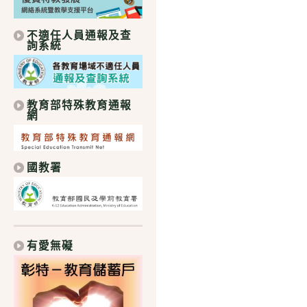
不適任人員通報及查
詢系統
教育部特殊教育通報
網
國教署
有愛無礙