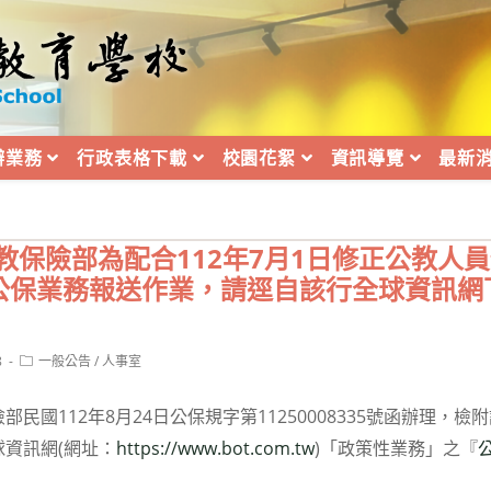
辦業務
行政表格下載
校園花絮
資訊導覽
最新
教保險部為配合112年7月1日修正公教人
公保業務報送作業，請逕自該行全球資訊網
Post
8
一般公告
/
人事室
category:
民國112年8月24日公保規字第11250008335號函辦理，檢
資訊網(網址：
https://www.bot.com.tw
)「政策性業務」之『