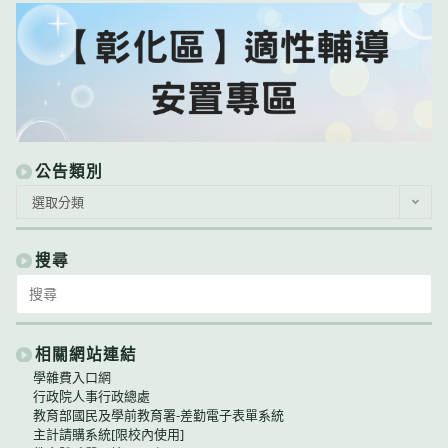
公告類別
公
選取分類
告
類
別
搜尋
Search
for:
相關網站連結
學雜費入口網
行政院人事行政總處
教育部國民及學前教育署-差勤電子表單系統
主計請購系統[限校內使用]