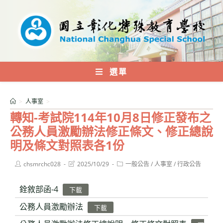
跳
轉
至
主
要
內
選單
容
>
人事室
>
轉知-考試院114年10月8日修正發布之
公務人員激勵辦法修正條文、修正總說
明及條文對照表各1份
Post
Post
Post
chsmrchc028
2025/10/29
一般公告
/
人事室
/
行政公告
author:
last
category:
modified:
銓敘部函-4
下載
公務人員激勵辦法
下載