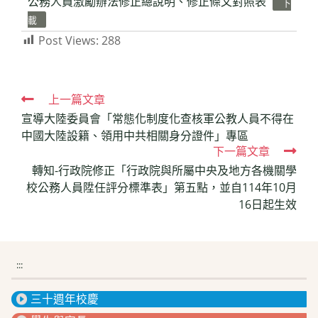
公務人員激勵辦法修正總說明、修正條文對照表
下
載
Post Views:
288
Read
上一篇文章
宣導大陸委員會「常態化制度化查核軍公教人員不得在
more
中國大陸設籍、領用中共相關身分證件」專區
articles
下一篇文章
轉知-行政院修正「行政院與所屬中央及地方各機關學
校公務人員陞任評分標準表」第五點，並自114年10月
16日起生效
:::
三十週年校慶