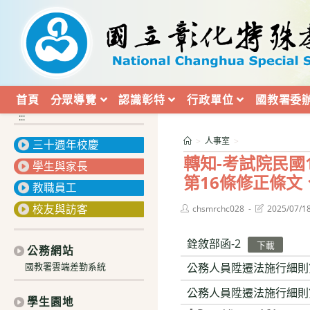
跳
轉
至
主
要
內
首頁
分眾導覽
認識彰特
行政單位
國教署委
容
:::
>
人事室
>
三十週年校慶
轉知-考試院民國
學生與家長
第16條修正條文
教職員工
校友與訪客
Post
Post
chsmrchc028
2025/07/1
author:
last
modified:
銓敘部函-2
下載
公務網站
公務人員陞遷法施行細則
國教署雲端差勤系統
公務人員陞遷法施行細則
學生園地