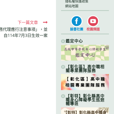
隱私權保護政策
網站地圖
下一篇文章
務代理應行注意事項」，並
臉書社團
校園頻道
自114年7月3日生效一案
鑑定中心
【彰化區】高中職相
關專業團隊服務
【彰特】彰化縣高中
職身心障礙學生巡迴
輔導班