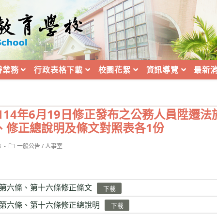
辦業務
行政表格下載
校園花絮
資訊導覽
最新
114年6月19日修正發布之公務人員陞遷法
、修正總說明及條文對照表各1份
Post
8
一般公告
/
人事室
category:
第六條、第十六條修正條文
下載
第六條、第十六條修正總說明
下載