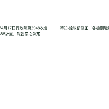
4月17日行政院第3948次會
轉知-銓敘部修正「各機關職
888計畫」報告案之決定