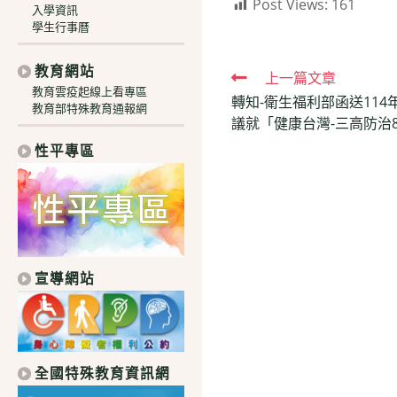
Post Views:
161
入學資訊
學生行事曆
教育網站
Read
上一篇文章
教育雲疫起線上看專區
轉知-衛生福利部函送114年
more
教育部特殊教育通報網
議就「健康台灣-三高防治
articles
性平專區
宣導網站
全國特殊教育資訊網