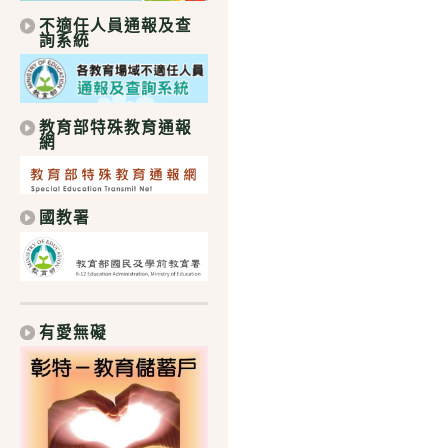
不適任人員通報及查
詢系統
教育部特殊教育通報
網
國教署
有愛無礙