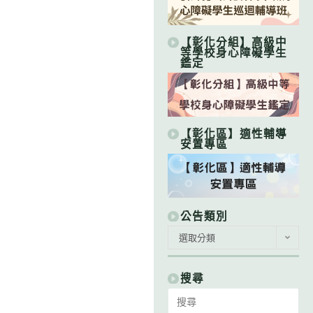
【彰化分組】高級中
等學校身心障礙學生
鑑定
【彰化區】適性輔導
安置專區
公告類別
公
選取分類
告
類
別
搜尋
Search
for: