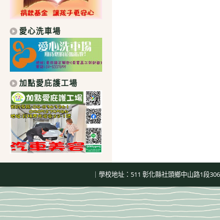
愛心洗車場
加點愛庇護工場
｜學校地址：511 彰化縣社頭鄉中山路1段306號｜總機：04