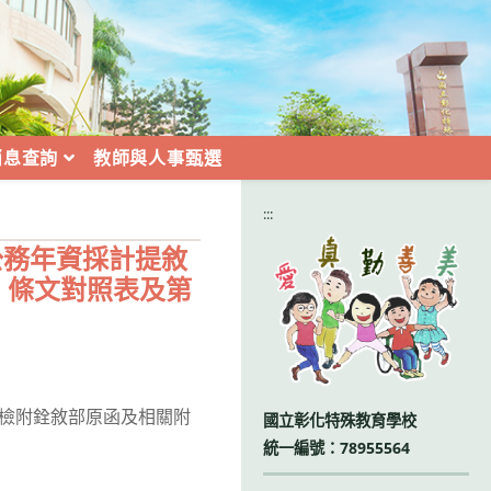
消息查詢
教師與人事甄選
:::
公務年資採計提敘
、條文對照表及第
理，檢附銓敘部原函及相關附
國立彰化特殊教育學校
統一編號：78955564