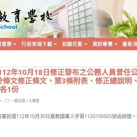
辦業務
行政表格下載
校園花絮
資訊導覽
最新
112年10月18日修正發布之公務人員曾任
分條文修正條文、第3條附表、修正總說明
各1份
Post
0
一般公告
/
人事室
category:
民國112年10月30日臺教國署人字第1120150565號函辦