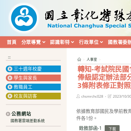
跳
轉
至
主
要
內
首頁
分眾導覽
認識彰特
行政單位
國教署委
容
:::
>
人事室
>
轉知-考試院民國
三十週年校慶
俸級認定辦法部
學生與家長
3條附表修正對照
教職員工
校友與訪客
Post
Post
chsmrchc028
2023/10/3
author:
last
modified:
依據教育部國民及學前教育署
公務網站
件各1份。
國教署雲端差勤系統
銓敘部函-1
下載