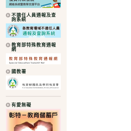
不適任人員通報及查
詢系統
教育部特殊教育通報
網
國教署
有愛無礙