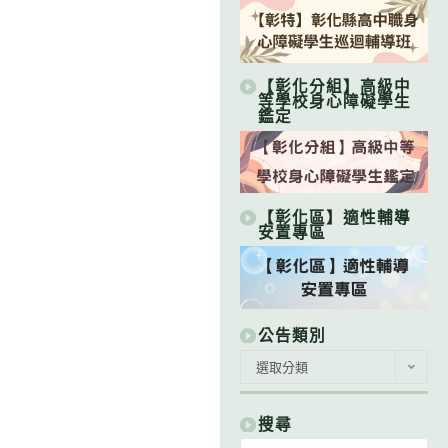
【彰化分組】高級中
等學校身心障礙學生
鑑定
【彰化區】適性輔導
安置專區
公告類別
公
選取分類
告
類
別
搜尋
Search