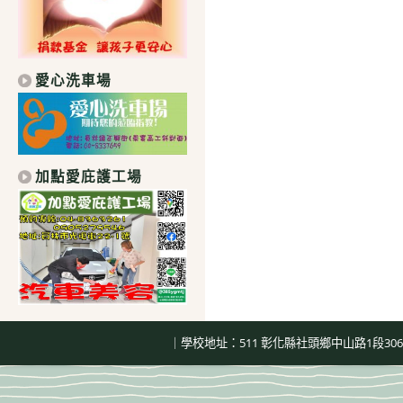
愛心洗車場
加點愛庇護工場
｜學校地址：511 彰化縣社頭鄉中山路1段306號｜總機：04