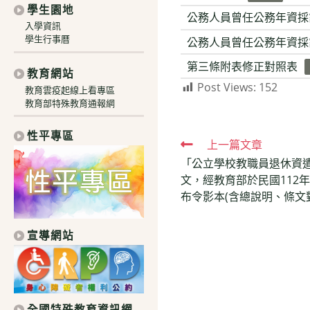
學生園地
公務人員曾任公務年資採
入學資訊
學生行事曆
公務人員曾任公務年資採
第三條附表修正對照表
教育網站
Post Views:
152
教育雲疫起線上看專區
教育部特殊教育通報網
性平專區
Read
上一篇文章
「公立學校教職員退休資
more
文，經教育部於民國112年
articles
布令影本(含總說明、條文
宣導網站
全國特殊教育資訊網