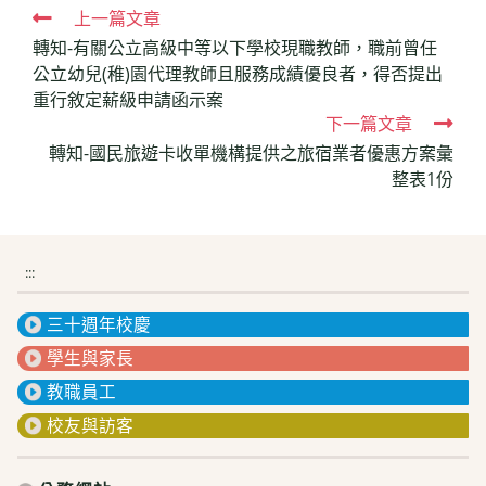
Read
上一篇文章
轉知-有關公立高級中等以下學校現職教師，職前曾任
more
公立幼兒(稚)園代理教師且服務成績優良者，得否提出
articles
重行敘定薪級申請函示案
下一篇文章
轉知-國民旅遊卡收單機構提供之旅宿業者優惠方案彙
整表1份
:::
三十週年校慶
學生與家長
教職員工
校友與訪客