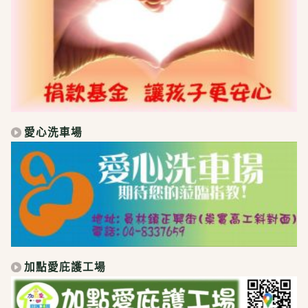
愛心洗車場
加點愛庇護工場