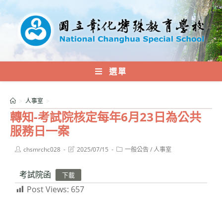
跳
轉
至
主
要
內
選單
容
>
人事室
>
轉知-考試院核定每年6月23日為公共
服務日一案
Post
Post
Post
chsmrchc028
2025/07/15
一般公告
/
人事室
author:
last
category:
modified:
考試院函
下載
Post Views:
657