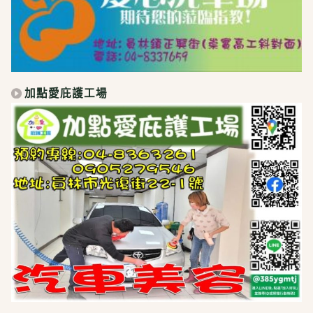
加點愛庇護工場