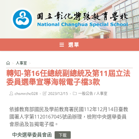
跳
轉
至
主
要
內
選單
容
>
人事室
>
轉知-第16任總統副總統及第11屆立法
委員選舉宣導海報電子檔3款
Post
Post
Post
chsmrchc028
2023/12/15
一般公告
/
人事室
author:
last
category:
modified:
依據教育部國民及學前教育署民國112年12月14日臺教
國署人字第1120167045號函辦理，檢附中央選舉委員
會原函及旨揭電子檔。
中央選舉委員會函
下載