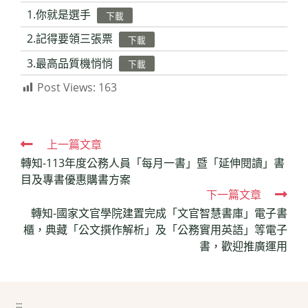
1.你就是選手
下載
2.記得要領三張票
下載
3.最高品質機悄悄
下載
Post Views:
163
Read
上一篇文章
轉知-113年度公務人員「每月一書」暨「延伸閱讀」書
more
目及專書優惠購書方案
articles
下一篇文章
轉知-國家文官學院建置完成「文官智慧書庫」電子書
櫃，典藏「公文撰作解析」及「公務實用英語」等電子
書，歡迎推廣運用
:::