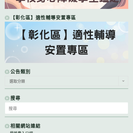
【彰化區】適性輔導安置專區
公告類別
公
選取分類
告
類
別
搜尋
Search
for:
相關網站連結
學雜費入口網