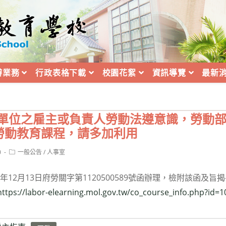
辦業務
行政表格下載
校園花絮
資訊導覽
最新
業單位之雇主或負責人勞動法遵意識，勞動
勞動教育課程，請多加利用
Post
0
一般公告
/
人事室
category:
年12月13日府勞關字第1120500589號函辦理，檢附該函及旨
https://labor-elearning.mol.gov.tw/co_course_info.php?id=