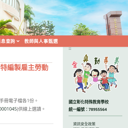
消息查詢
教師與人事甄選
:::
部特編製雇主勞動
揭手冊電子檔各1份。
國立彰化特殊教育學校
10001045
)供線上選讀。
統一編號：78955564
資訊安全政策