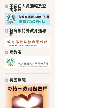
不適任人員通報及查
詢系統
教育部特殊教育通報
網
國教署
有愛無礙