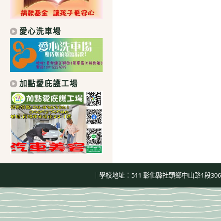
愛心洗車場
加點愛庇護工場
｜學校地址：511 彰化縣社頭鄉中山路1段306號｜總機：04