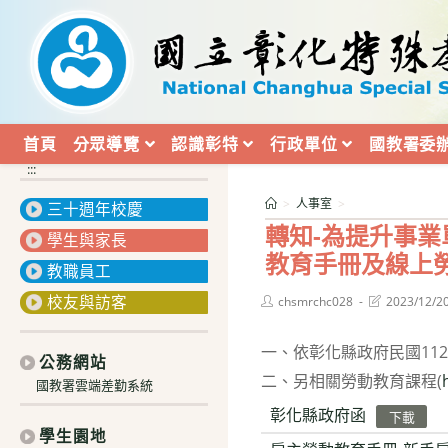
跳
轉
至
主
要
內
首頁
分眾導覽
認識彰特
行政單位
國教署委
容
:::
>
人事室
>
三十週年校慶
轉知-為提升事
學生與家長
教育手冊及線上
教職員工
校友與訪客
Post
Post
chsmrchc028
2023/12/2
author:
last
modified:
一、依彰化縣政府民國112
公務網站
二、另相關勞動教育課程(
國教署雲端差勤系統
彰化縣政府函
下載
學生園地