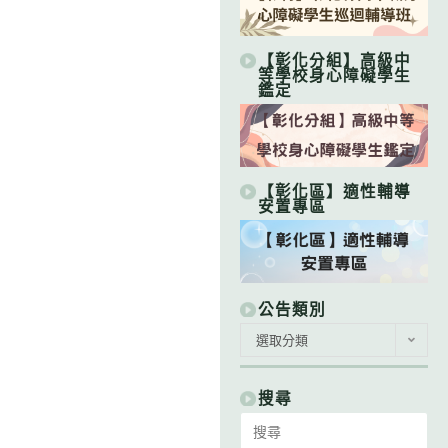
【彰化分組】高級中
等學校身心障礙學生
鑑定
【彰化區】適性輔導
安置專區
公告類別
公
選取分類
告
類
別
搜尋
Search
for: