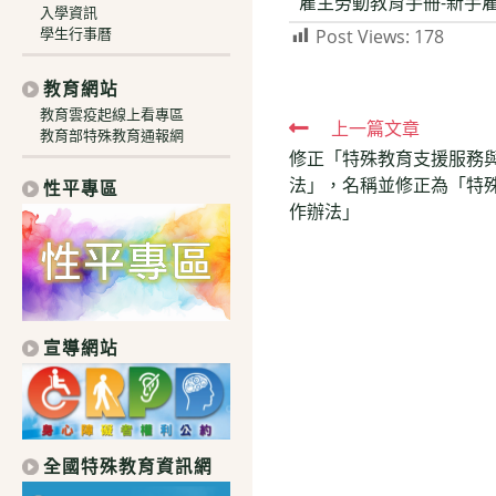
雇主勞動教育手冊-新手
入學資訊
學生行事曆
Post Views:
178
教育網站
教育雲疫起線上看專區
Read
上一篇文章
教育部特殊教育通報網
修正「特殊教育支援服務
more
法」，名稱並修正為「特
性平專區
articles
作辦法」
宣導網站
全國特殊教育資訊網