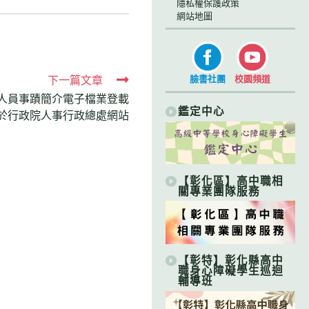
隱私權保護政策
網站地圖
下一篇文章
臉書社團
校園頻道
務人員事蹟簡介電子檔業登載
鑑定中心
於行政院人事行政總處網站
【彰化區】高中職相
關專業團隊服務
【彰特】彰化縣高中
職身心障礙學生巡迴
輔導班