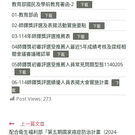
教育部國民及學前教育署函-2
下載
01-教育部函
下載
02-師鐸獎評選及表揚活動實施要點
下載
03-114年師鐸獎評選推薦表
下載
04師鐸獎初審評選受推薦人最近5年成績考核及提經相
關會議審議確認單
下載
05師鐸獎初審評選受推薦人員常見問題型態1140205
下載
06-114師鐸獎評選績優人員表揚大會實施計畫
下
載
Post Views:
273
Read
上一篇文章
配合衛生福利部「第五期國家癌症防治計畫（2024-
more