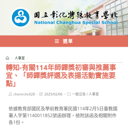
跳
轉
至
主
要
內
選單
容
>
人事室
>
轉知-有關114年師鐸獎初審與推薦事
宜、「師鐸獎評選及表揚活動實施要
點」
Post
Post
Post
chsmrchc028
2025/02/06
一般公告
/
人事室
author:
last
category:
modified:
依據教育部國民及學前教育署民國114年2月5日臺教國
署人字第1140011852號函辦理，檢附該函及相關附件
各1份。