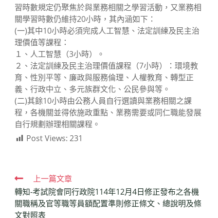
習時數規定仍聚焦於與業務相關之學習活動，又業務相
關學習時數仍維持20小時，其內涵如下：
(一)其中10小時必須完成人工智慧、法定訓練及民主治
理價值等課程：
１、人工智慧（3小時）。
２、法定訓練及民主治理價值課程（7小時）：環境教
育、性別平等、廉政與服務倫理、人權教育、轉型正
義、行政中立、多元族群文化、公民參與等。
(二)其餘10小時由公務人員自行選讀與業務相關之課
程，各機關並得依施政重點、業務需要或同仁職能發展
自行規劃辦理相關課程。
Post Views:
231
Read
上一篇文章
轉知-考試院會同行政院114年12月4日修正發布之各機
more
關職稱及官等職等員額配置準則修正條文、總說明及條
articles
文對照表