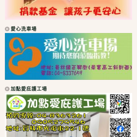
愛心洗車場
加點愛庇護工場