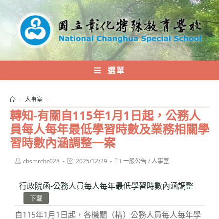
跳
轉
至
主
要
內
選單
容
>
人事室
>
轉知-有關自115年1月1日起，公務人
員每人每年最低學習時數及業務相關學
習時數內涵調整一案
Post
Post
Post
chsmrchc028
2025/12/29
一般公告
/
人事室
author:
last
category:
modified:
行政院函-公務人員每人每年最低學習時數內涵調整
下載
自115年1月1日起，各機關（構）公務人員每人每年學