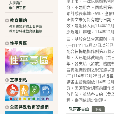
率上限，一律以退撫條例附
入學資訊
分，不適用之。同條例第
學生行事曆
累計成長率達正5%，應
正條文未另訂有施行日期，
教育網站
效，是退休人員114年12
教育雲疫起線上看專區
教育部特殊教育通報網
原規定）辦理，114年1
三、基於合法合憲原則，
性平專區
(一)114年12月27日以
配合旨揭退撫條例第37條
整，因已退休教職員（含
年，各支給（發放）機關
旨揭退撫條例之規定據以
(二)114年12月28日以
宣導網站
請各主管機關依114年1
分，因須配合調整前開作
放作業，並請各支給（發
程，併同依規定辦理。
全國特殊教育資訊網
教育部書函
下載