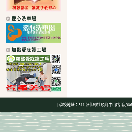
愛心洗車場
加點愛庇護工場
｜學校地址：511 彰化縣社頭鄉中山路1段306號｜總機：04