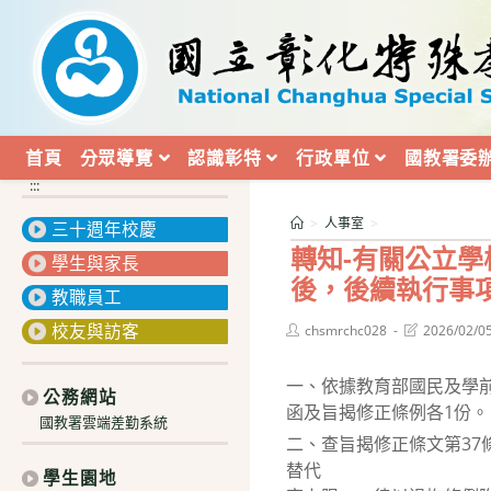
跳
轉
至
主
要
內
首頁
分眾導覽
認識彰特
行政單位
國教署委
容
:::
>
人事室
>
三十週年校慶
轉知-有關公立學
學生與家長
後，後續執行事
教職員工
校友與訪客
Post
Post
chsmrchc028
2026/02/0
author:
last
modified:
一、依據教育部國民及學前教
公務網站
函及旨揭修正條例各1份。
國教署雲端差勤系統
二、查旨揭修正條文第37
替代
學生園地