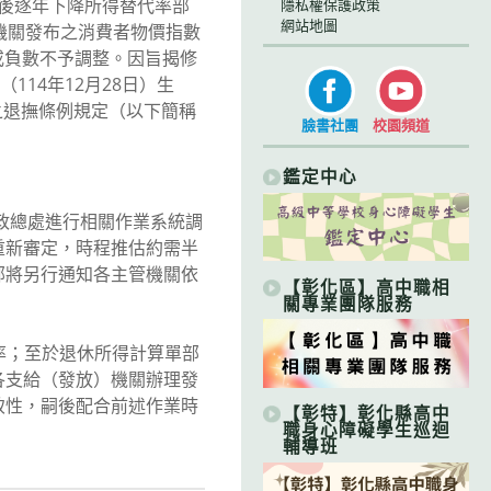
以後逐年下降所得替代率部
隱私權保護政策
網站地圖
機關發布之消費者物價指數
或負數不予調整。因旨揭修
14年12月28日）生
前之退撫條例規定（以下簡稱
臉書社團
校園頻道
鑑定中心
政總處進行相關作業系統調
重新審定，時程推估約需半
部將另行通知各主管機關依
【彰化區】高中職相
關專業團隊服務
代率；至於退休所得計算單部
各支給（發放）機關辦理發
致性，嗣後配合前述作業時
【彰特】彰化縣高中
職身心障礙學生巡迴
輔導班