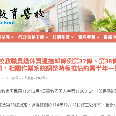
辦業務
行政表格下載
校園花絮
資訊導覽
最新
校教職員退休資遣撫卹條例第37條、第38
項，相關作業系統調整時程推估約需半年一
Post
5
一般公告
/
人事室
/
行政公告
category:
育署民國115年2月4日臺教國署人字第1150012417號書
條及第38條規定，退撫條例於114年12月12日修正公布前、後