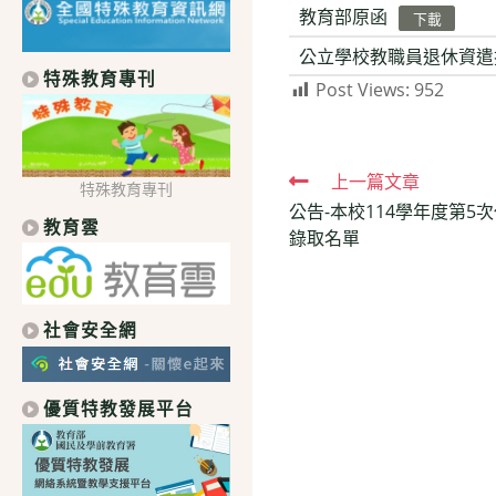
教育部原函
下載
公立學校教職員退休資遣
特殊教育專刊
Post Views:
952
Read
上一篇文章
特殊教育專刊
公告-本校114學年度第5
more
教育雲
錄取名單
articles
社會安全網
優質特教發展平台