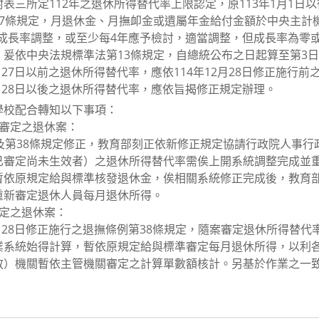
表三所定112年之退休所得替代率上限認定，原113年1月1日
67條規定，月退休金、月撫卹金或遺屬年金給付金額於中央主計
依成長率調整，或至少每4年應予檢討，適當調整，但成長率為零
爰依中央法規標準法第13條規定，自總統公布之日起算至第3日（1
月27日以前之退休所得替代率，應依114年12月28日修正施行
2月28日以後之退休所得替代率，應依旨揭修正規定辦理。
學校配合轉知以下事項：
前已審定之退休案：
及第38條規定修正，教育部刻正依新修正規定協請行政院人事行
已審定尚未生效者）之退休所得替代率需俟上開系統調整完成並
暫依原規定給與標準核發退休金，俟相關系統修正完成後，教育
重新審定退休人員每月退休所得。
後審定之退休案：
2月28日修正施行之退撫條例第38條規定，隨案審定退休所得替
業系統始得計算，暫依原規定給與標準審定每月退休所得，以利
放）機關暫依主管機關審定之計算單數額核計。另基於作業之一