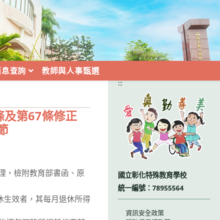
消息查詢
教師與人事甄選
:::
條及第67條修正
節
函辦理，檢附教育部書函、原
國立彰化特殊教育學校
統一編號：78955564
退休生效者，其每月退休所得
資訊安全政策