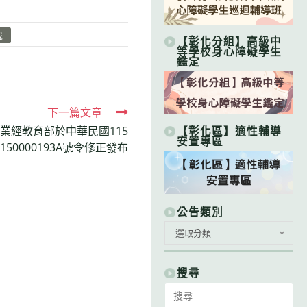
載
【彰化分組】高級中
等學校身心障礙學生
鑑定
下一篇文章
【彰化區】適性輔導
業經教育部於中華民國115
安置專區
150000193A號令修正發布
公告類別
公
選取分類
告
類
別
搜尋
Search
for: