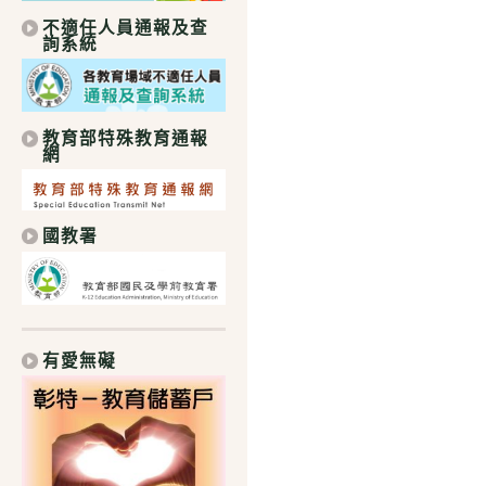
不適任人員通報及查
詢系統
教育部特殊教育通報
網
國教署
有愛無礙