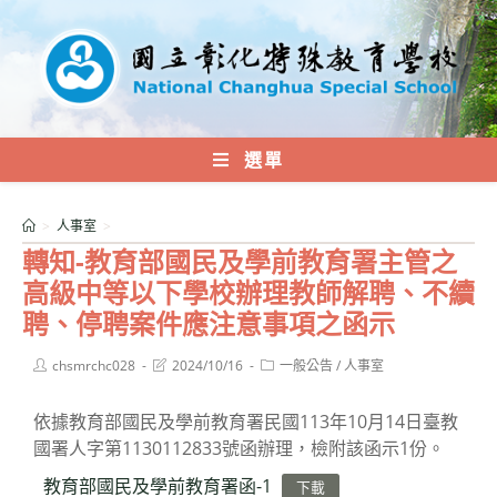
跳
轉
至
主
要
內
選單
容
>
人事室
>
轉知-教育部國民及學前教育署主管之
高級中等以下學校辦理教師解聘、不續
聘、停聘案件應注意事項之函示
Post
Post
Post
chsmrchc028
2024/10/16
一般公告
/
人事室
author:
last
category:
modified:
依據教育部國民及學前教育署民國113年10月14日臺教
國署人字第1130112833號函辦理，檢附該函示1份。
教育部國民及學前教育署函-1
下載