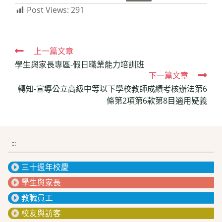
Post Views:
291
Read
上一篇文章
學生與家長專區-假日職業能力培訓班
more
下一篇文章
articles
轉知-宣導公立高級中等以下學校教師成績考核辦法第6
條第2項第6款第8目適用疑義
:::
三十週年校慶
學生與家長
教職員工
校友與訪客