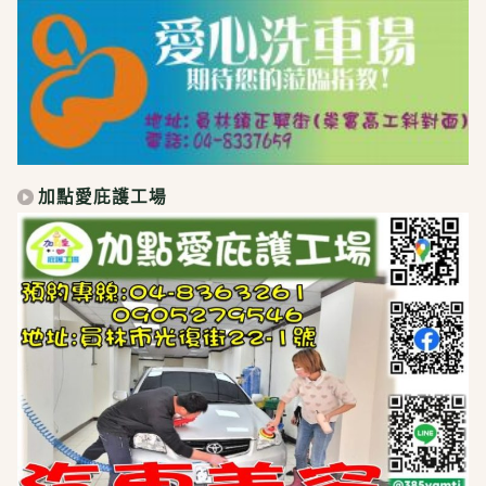
加點愛庇護工場