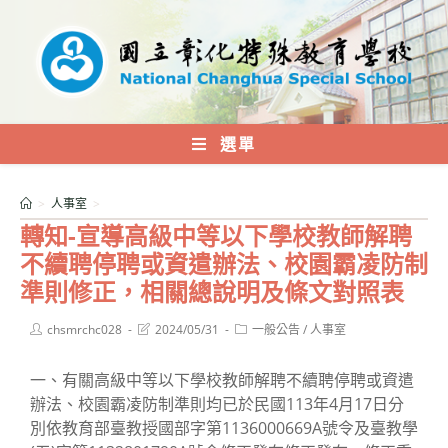
跳
轉
至
主
要
內
選單
容
>
人事室
>
轉知-宣導高級中等以下學校教師解聘
不續聘停聘或資遣辦法、校園霸凌防制
準則修正，相關總說明及條文對照表
Post
Post
Post
chsmrchc028
2024/05/31
一般公告
/
人事室
author:
last
category:
modified:
一、有關高級中等以下學校教師解聘不續聘停聘或資遣
辦法、校園霸凌防制準則均已於民國113年4月17日分
別依教育部臺教授國部字第1136000669A號令及臺教學