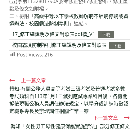
(五)字第1132801790A號令修正發布修正發布，修正重
點及條文如附檔。
二、檢附「
高級中等以下學校教師解聘不續聘停聘或資
遣辦法
、
校園霸凌防制準則
」連結。
17_修正總說明及條文對照表pdf檔_V1
下載
校園霸凌防制準則修正總說明及條文對照表
下載
Post Views:
216
Read
上一篇文章
轉知-有關公務人員高等考試三級考試及普通考試多數
more
考試類科自113年1月1日減列應試專業科目後，各機關
articles
擬依現職公務人員調任辦法規定，以學分或訓練時數認
定職系專長及辦理調任相關作業一案
下一篇文章
轉知「女性勞工母性健康保護實施辦法」部分修正條文