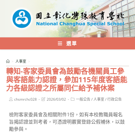
跳
轉
至
主
要
內
選單
容
>
人事室
>
轉知-客家委員會為鼓勵各機關員工參
與客語能力認證，參加115年度客語能
力各級認證之所屬同仁給予補休案
Post
Post
Post
chsmrchc028
2026/03/02
一般公告
/
人事室
/
行政公告
author:
last
category:
modified:
檢附客家委員會及相關附件1份，如有本校教職員報名
旨揭認證並到考者，可憑證明覈實登錄公假補休，以鼓
勵參與。