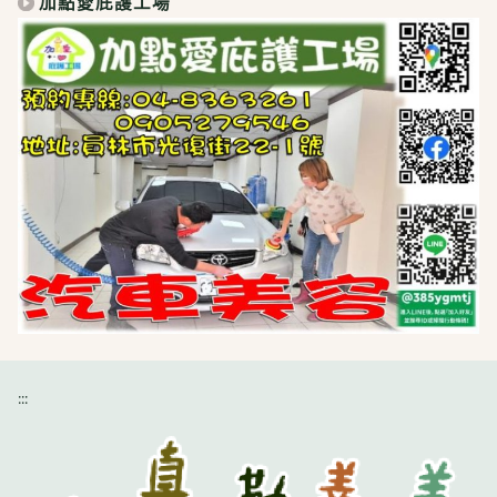
加點愛庇護工場
:::