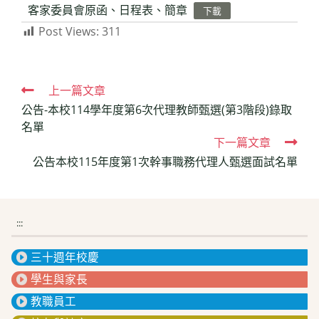
客家委員會原函、日程表、簡章
下載
Post Views:
311
Read
上一篇文章
公告-本校114學年度第6次代理教師甄選(第3階段)錄取
more
名單
articles
下一篇文章
公告本校115年度第1次幹事職務代理人甄選面試名單
:::
三十週年校慶
學生與家長
教職員工