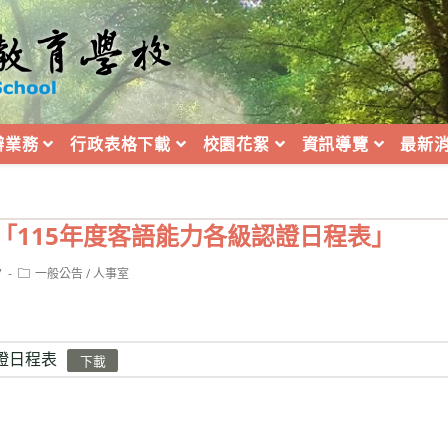
辦業務
行政表格下載
校園花絮
資訊導覽
最新
「115年度客語能力各級認證日程表」
Post
7
一般公告
/
人事室
category:
證日程表
下載