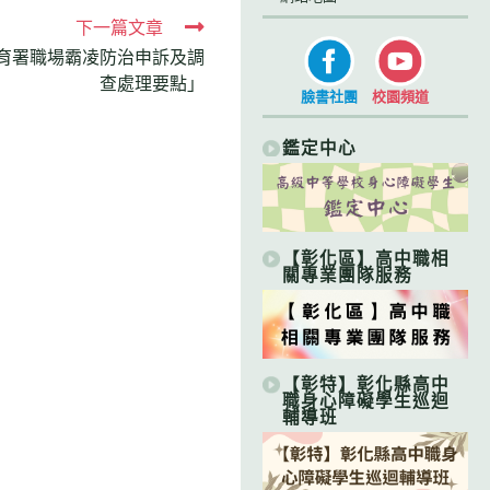
下一篇文章
育署職場霸凌防治申訴及調
查處理要點」
臉書社團
校園頻道
鑑定中心
【彰化區】高中職相
關專業團隊服務
【彰特】彰化縣高中
職身心障礙學生巡迴
輔導班