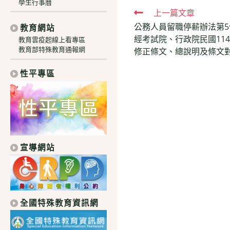
學生行事曆
Read
上一篇文章
公務人員留職停薪辦法第5
教育網站
more
經考試院、行政院民國114
教育雲疫起線上看專區
articles
教育部特殊教育通報網
修正條文、總說明及條文
性平專區
宣導網站
全國特殊教育資訊網