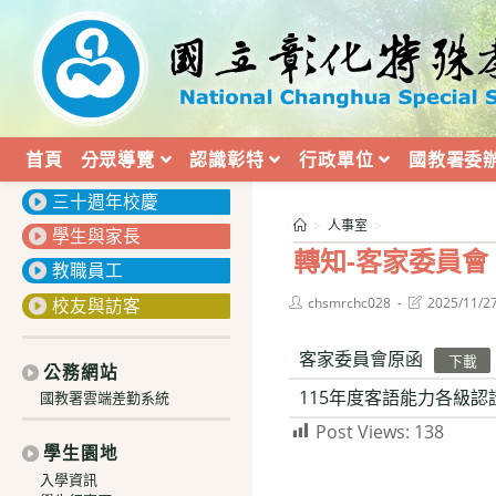
跳
轉
至
主
要
內
首頁
分眾導覽
認識彰特
行政單位
國教署委
:::
容
三十週年校慶
>
人事室
>
學生與家長
轉知-客家委員會
教職員工
Post
Post
校友與訪客
chsmrchc028
2025/11/2
author:
last
modified:
客家委員會原函
下載
公務網站
115年度客語能力各級認
國教署雲端差勤系統
Post Views:
138
學生園地
入學資訊