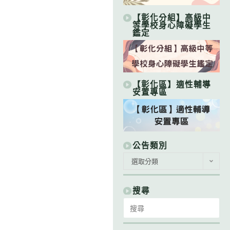
【彰化分組】高級中
等學校身心障礙學生
鑑定
【彰化區】適性輔導
安置專區
公告類別
公
選取分類
告
類
別
搜尋
Search
for: