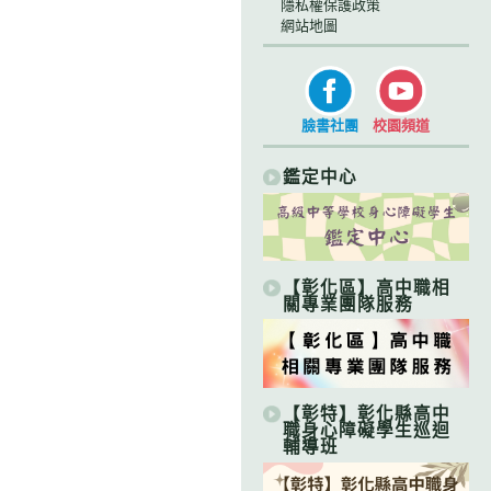
隱私權保護政策
網站地圖
臉書社團
校園頻道
鑑定中心
【彰化區】高中職相
關專業團隊服務
【彰特】彰化縣高中
職身心障礙學生巡迴
輔導班