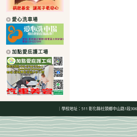
愛心洗車場
加點愛庇護工場
｜學校地址：511 彰化縣社頭鄉中山路1段306號｜總機：04