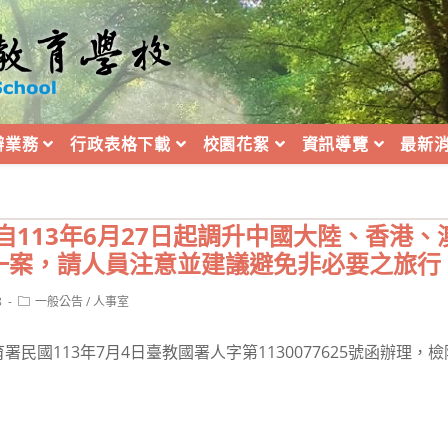
辦業務
行政表格下載
校園花絮
資訊導覽
最新
自113年6月27日起調升中國大陸、香港
一案，請人員注意並建議避免非必要之旅行
Post
8
一般公告
/
人事室
category:
民國113年7月4日臺教國署人字第1130077625號函辦理，