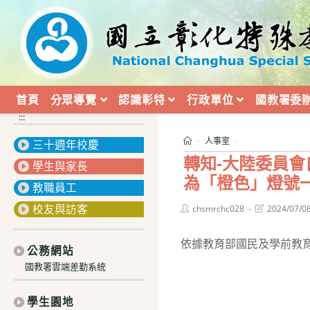
跳
轉
至
主
要
內
首頁
分眾導覽
認識彰特
行政單位
國教署委
容
:::
>
人事室
>
三十週年校慶
轉知-大陸委員會
學生與家長
為「橙色」燈號
教職員工
校友與訪客
Post
Post
chsmrchc028
2024/07/0
author:
last
modified:
依據教育部國民及學前教育署
公務網站
國教署雲端差勤系統
學生園地