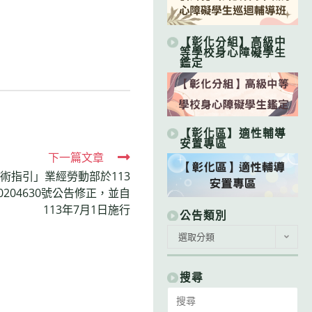
【彰化分組】高級中
等學校身心障礙學生
鑑定
【彰化區】適性輔導
安置專區
下一篇文章
術指引」業經勞動部於113
0204630號公告修正，並自
113年7月1日施行
公告類別
公
選取分類
告
類
別
搜尋
Search
for: