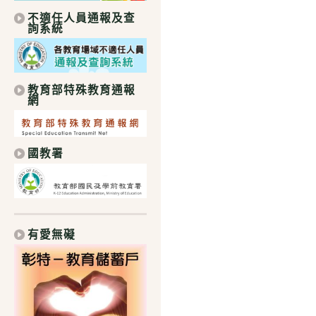
不適任人員通報及查
詢系統
教育部特殊教育通報
網
國教署
有愛無礙