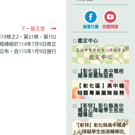
臉書社團
校園頻道
下一篇文章
9條之2、第21條、第102
鑑定中心
經總統於114年7月9日修正
公布，自115年1月9日施行
【彰化區】高中職相
關專業團隊服務
【彰特】彰化縣高中
職身心障礙學生巡迴
輔導班