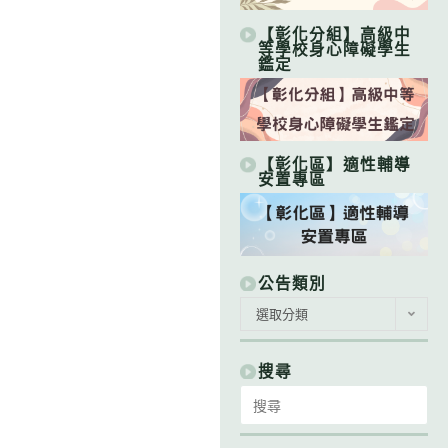
【彰化分組】高級中
等學校身心障礙學生
鑑定
【彰化區】適性輔導
安置專區
公告類別
公
選取分類
告
類
別
搜尋
Search
for: