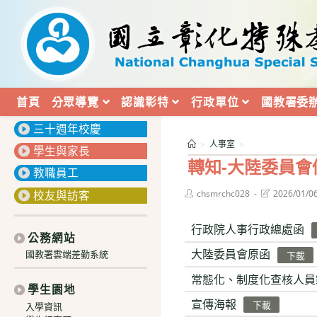
跳
轉
至
主
要
內
首頁
分眾導覽
認識彰特
行政單位
國教署委
:::
容
三十週年校慶
>
人事室
>
學生與家長
轉知-大陸委員
教職員工
Post
Post
校友與訪客
chsmrchc028
2026/01/0
author:
last
modified:
行政院人事行政總處函
公務網站
大陸委員會原函
國教署雲端差勤系統
下載
常態化、制度化查核人員範圍
學生園地
宣傳海報
下載
入學資訊