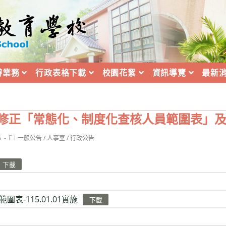
辦業務
行政表格下載
校園花絮
資訊導覽
最新
會修正「常態化、制度化查核人員範圍表」
Post
6
一般公告
/
人事室
/
行政公告
category:
下載
表-115.01.01實施
下載