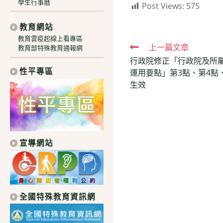
學生行事曆
Post Views:
575
教育網站
教育雲疫起線上看專區
Read
上一篇文章
教育部特殊教育通報網
行政院修正「行政院及所
more
性平專區
運用要點」第3點、第4點、
articles
生效
宣導網站
全國特殊教育資訊網