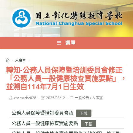
跳
轉
至
主
要
內
選單
容
>
人事室
>
轉知-公務人員保障暨培訓委員會修正
「公務人員一般健康檢查實施要點」，
並溯自114年7月1日生效
Post
Post
Post
chsmrchc028
2025/08/12
一般公告
/
人事室
author:
last
category:
modified:
公務人員保障暨培訓委員會函
下載
公務人員一般健康檢查實施要點
下載