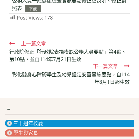
公務人員一般健康檢查實施要點修正總說明、修正對
照表
下載
Post Views:
178
Read
上一篇文章
行政院修正「行政院表揚模範公務人員要點」第4點、
more
第10點，並自114年7月21日生效
articles
下一篇文章
彰化縣身心障礙學生及幼兒鑑定安置實施要點，自114
年8月1日起生效
:::
三十週年校慶
學生與家長