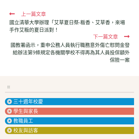
Read
上一篇文章
國立清華大學辦理「艾草夏日祭-粄香、艾草香，來場
more
手作艾粄的夏日派對！
articles
下一篇文章
國教署函示，重申公務人員執行職務意外傷亡慰問金發
給辦法第9條規定各機關學校不得再為其人員投保額外
保險一案
:::
三十週年校慶
學生與家長
教職員工
校友與訪客