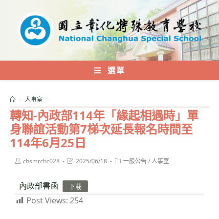
跳
轉
至
主
要
內
選單
容
>
人事室
>
轉知-內政部114年「緣起相遇時」單
身聯誼活動第7梯次延長報名時間至
114年6月25日
Post
Post
Post
chsmrchc028
2025/06/18
一般公告
/
人事室
author:
last
category:
modified:
內政部書函
下載
Post Views:
254