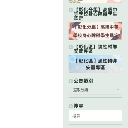
【彰化分組】高級中
等學校身心障礙學生
鑑定
【彰化區】適性輔導
安置專區
公告類別
公
選取分類
告
類
別
搜尋
Search
for: