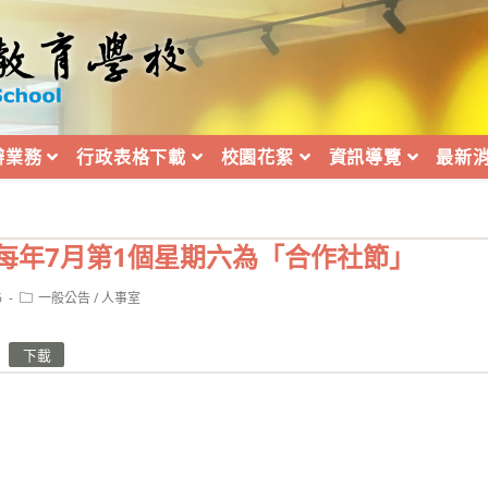
辦業務
行政表格下載
校園花絮
資訊導覽
最新
每年7月第1個星期六為「合作社節」
Post
6
一般公告
/
人事室
category:
下載