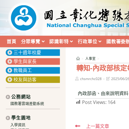
跳
轉
至
主
要
內
首頁
分眾導覽
認識彰特
行政單位
國教署委
:::
容
三十週年校慶
>
人事室
>
學生與家長
轉知-內政部核定
教職員工
Post
Post
校友與訪客
chsmrchc028
2025/06/2
author:
last
modified:
內政部函、由來說明資料
公務網站
Post Views:
164
國教署雲端差勤系統
學生園地
入學資訊
Read
上一篇文章