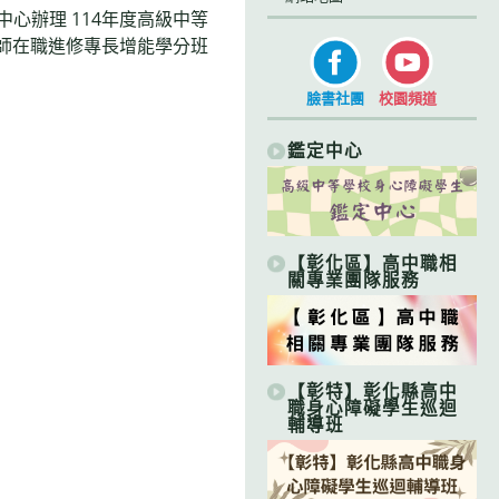
心辦理 114年度高級中等
師在職進修專長增能學分班
臉書社團
校園頻道
鑑定中心
【彰化區】高中職相
關專業團隊服務
【彰特】彰化縣高中
職身心障礙學生巡迴
輔導班