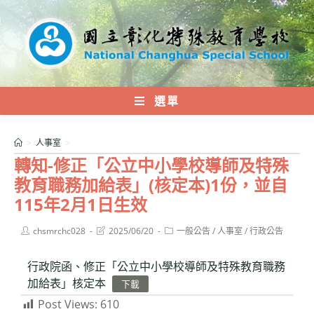
跳
轉
至
主
要
內
選單
容
>
人事室
>
轉知-修正「公立中小學校導師及特殊
教育職務加給表」(核定本)1份，並自
115年2月1日生效
Post
Post
Post
chsmrchc028
2025/06/20
一般公告
/
人事室
/
行政公告
author:
last
category:
modified:
行政院函、修正「公立中小學校導師及特殊教育職務
加給表」核定本
下載
Post Views:
610