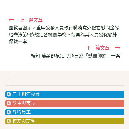
Read
上一篇文章
國教署函示，重申公務人員執行職務意外傷亡慰問金發
more
給辦法第9條規定各機關學校不得再為其人員投保額外
articles
保險一案
下一篇文章
轉知-農業部核定1月6日為「獸醫師節」一案
:::
三十週年校慶
學生與家長
教職員工
校友與訪客