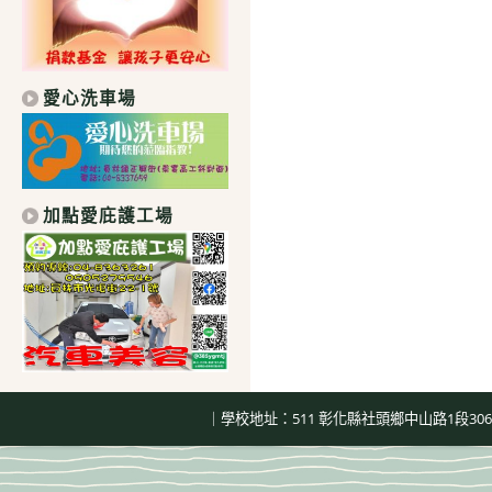
愛心洗車場
加點愛庇護工場
｜學校地址：511 彰化縣社頭鄉中山路1段306號｜總機：04