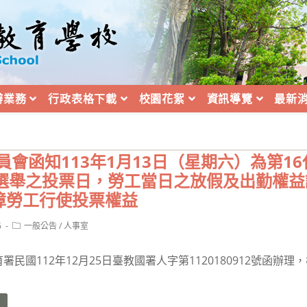
辦業務
行政表格下載
校園花絮
資訊導覽
最新
員會函知113年1月13日（星期六）為第1
員選舉之投票日，勞工當日之放假及出勤權
障勞工行使投票權益
Post
6
一般公告
/
人事室
category:
民國112年12月25日臺教國署人字第1120180912號函辦