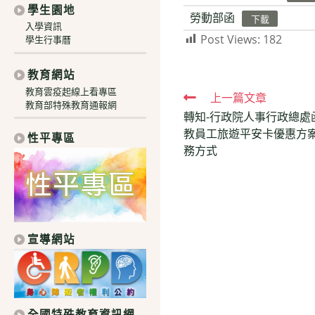
學生園地
勞動部函
下載
入學資訊
Post Views:
182
學生行事曆
教育網站
教育雲疫起線上看專區
Read
上一篇文章
教育部特殊教育通報網
轉知-行政院人事行政總處函
more
教員工旅遊平安卡優惠方案
性平專區
articles
務方式
宣導網站
全國特殊教育資訊網