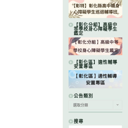
【彰化分組】高級中
等學校身心障礙學生
鑑定
【彰化區】適性輔導
安置專區
公告類別
公
選取分類
告
類
別
搜尋
Search