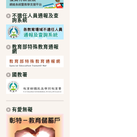
不適任人員通報及查
詢系統
教育部特殊教育通報
網
國教署
有愛無礙