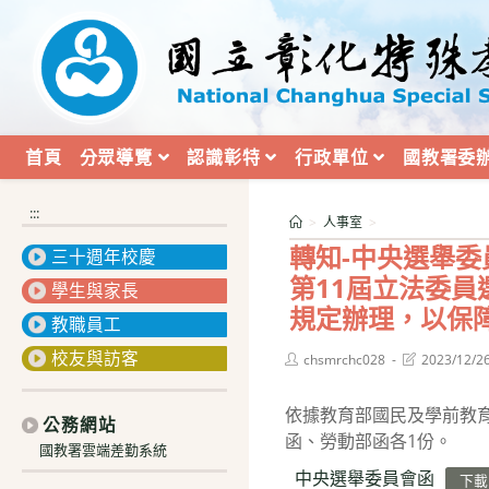
跳
轉
至
主
要
內
首頁
分眾導覽
認識彰特
行政單位
國教署委
容
:::
>
人事室
>
轉知-中央選舉委
三十週年校慶
第11屆立法委
學生與家長
規定辦理，以保
教職員工
校友與訪客
Post
Post
chsmrchc028
2023/12/2
author:
last
modified:
依據教育部國民及學前教育署
公務網站
函、勞動部函各1份。
國教署雲端差勤系統
中央選舉委員會函
下載