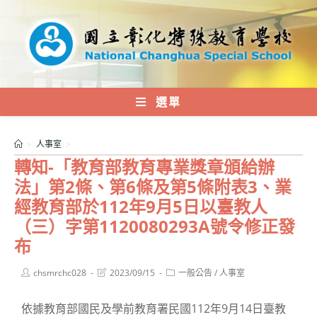
跳
轉
至
主
要
內
選單
容
>
人事室
>
轉知-「教育部教育專業獎章頒給辦
法」第2條、第6條及第5條附表3、業
經教育部於112年9月5日以臺教人
（三）字第1120080293A號令修正發
布
Post
Post
Post
chsmrchc028
2023/09/15
一般公告
/
人事室
author:
last
category:
modified:
依據教育部國民及學前教育署民國112年9月14日臺教