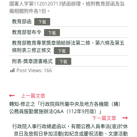
國署人字第1120120713號函辦理，檢附教育部函及旨
揭相關附件各1份。
教育部函
下載
教育部發布令
下載
教育部教育專業獎章頒給辦法第二條、第六條及第五
條附表三修正條文
下載
附表-獎章證書格式
下載
Post Views:
166
Read
上一篇文章
轉知-修正之「行政院與所屬中央及地方各機關（構）
more
公務員服勤實施辦法Q&A（112年9月版）」
articles
下一篇文章
行政院人事行政總處函以，有關公務人員奉派(准)於休
息日及放假日參加活動(如紀念或慶祝活動、文康活動