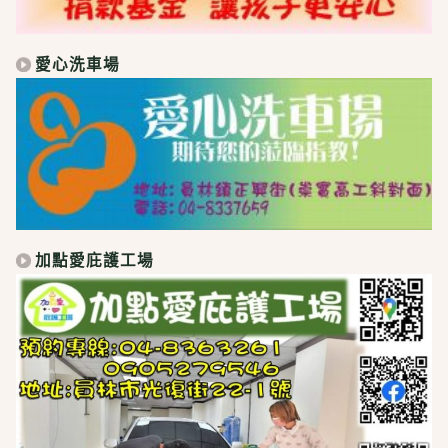
愛心洗車場
加點愛庇護工場