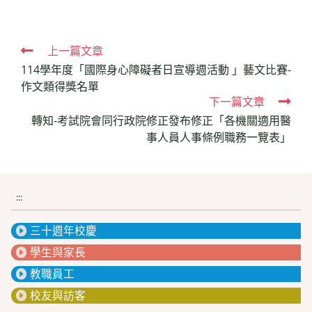
Read
上一篇文章
114學年度「國際身心障礙者日宣導週活動 」藝文比賽-
more
作文類得獎名單
articles
下一篇文章
轉知-考試院會同行政院修正發布修正「各機關適用醫
事人員人事條例職務一覽表」
:::
三十週年校慶
學生與家長
教職員工
校友與訪客