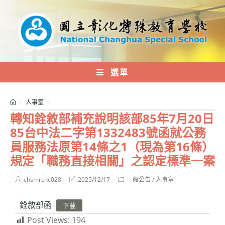
跳
轉
至
主
要
內
選單
容
>
人事室
>
轉知銓敘部補充說明該部85年7月20日
85台中法二字第1332483號函就公務
員服務法原第14條之1（現為第16條）
規定「職務直接相關」之認定標準一案
Post
Post
Post
chsmrchc028
2025/12/17
一般公告
/
人事室
author:
last
category:
modified:
銓敘部函
下載
Post Views:
194