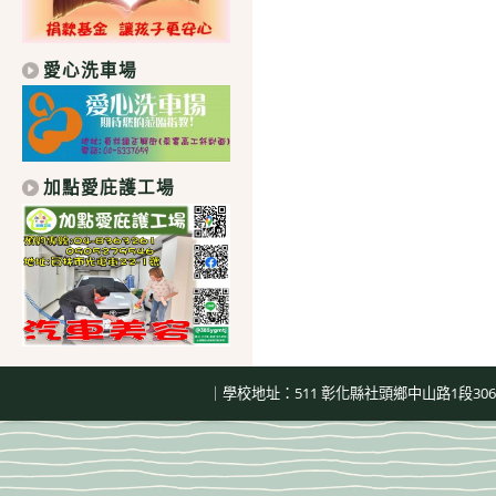
愛心洗車場
加點愛庇護工場
｜學校地址：511 彰化縣社頭鄉中山路1段306號｜總機：04