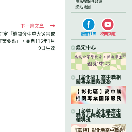
隱私權保護政策
網站地圖
下一篇文章
訂定「機關發生重大災害或
臉書社團
校園頻道
業要點」，並自115年1月
鑑定中心
9日生效
【彰化區】高中職相
關專業團隊服務
【彰特】彰化縣高中
職身心障礙學生巡迴
輔導班