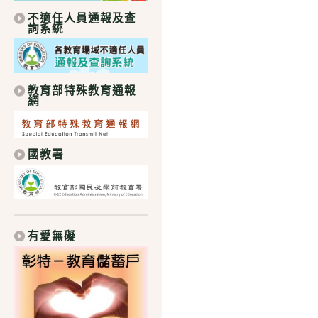
不適任人員通報及查
詢系統
教育部特殊教育通報
網
國教署
有愛無礙