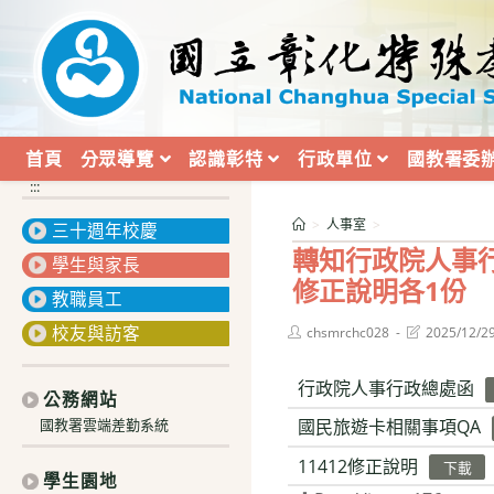
跳
轉
至
主
要
內
首頁
分眾導覽
認識彰特
行政單位
國教署委
容
:::
>
人事室
>
三十週年校慶
轉知行政院人事行
學生與家長
修正說明各1份
教職員工
校友與訪客
Post
Post
chsmrchc028
2025/12/2
author:
last
modified:
行政院人事行政總處函
公務網站
國民旅遊卡相關事項QA
國教署雲端差勤系統
11412修正說明
下載
學生園地