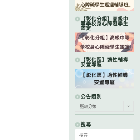
【彰化分組】高級中
等學校身心障礙學生
鑑定
【彰化區】適性輔導
安置專區
公告類別
公
選取分類
告
類
別
搜尋
Search
for: