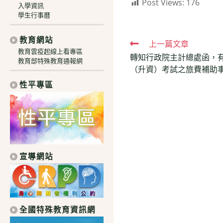
Post Views:
176
入學資訊
學生行事曆
教育網站
Read
上一篇文章
教育雲疫起線上看專區
轉知行政院主計總處函，
more
教育部特殊教育通報網
（升資）考試之旅費補助
articles
性平專區
宣導網站
全國特殊教育資訊網