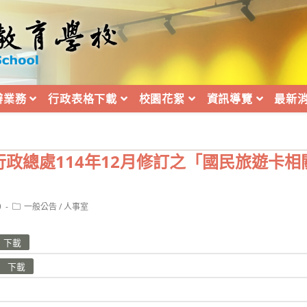
辦業務
行政表格下載
校園花絮
資訊導覽
最新
政總處114年12月修訂之「國民旅遊卡相
Post
9
一般公告
/
人事室
category:
下載
下載