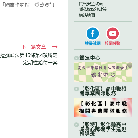
資訊安全政策
開「國旅卡網站」登載資訊
隱私權保護政策
網站地圖
臉書社團
校園頻道
下一篇文章
遣撫卹法第45條第4項所定
鑑定中心
定期性給付一案
【彰化區】高中職相
關專業團隊服務
【彰特】彰化縣高中
職身心障礙學生巡迴
輔導班