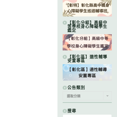
【彰化分組】高級中
等學校身心障礙學生
鑑定
【彰化區】適性輔導
安置專區
公告類別
公
選取分類
告
類
別
搜尋
Search