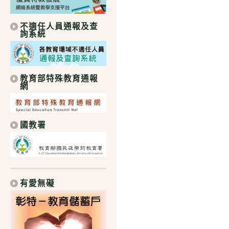
不適任人員通報及查
詢系統
教育部特殊教育通報
網
國教署
有愛無礙