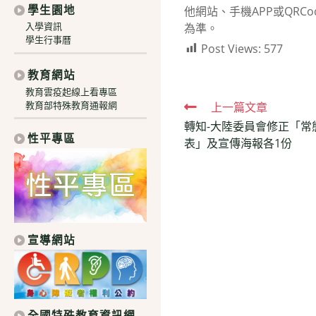
學生園地
他網站、手機APP或QR
入學資訊
為準。
學生行事曆
Post Views:
577
教育網站
教育雲疫起線上看專區
教育部特殊教育通報網
Read
上一篇文章
轉知-大陸委員會修正「常
more
性平專區
表」及宣傳海報各1份
articles
宣導網站
全國特殊教育資訊網