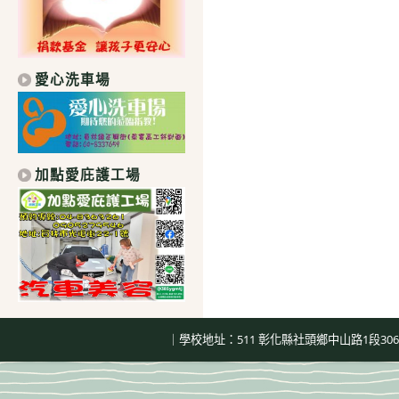
愛心洗車場
加點愛庇護工場
｜學校地址：511 彰化縣社頭鄉中山路1段306號｜總機：04