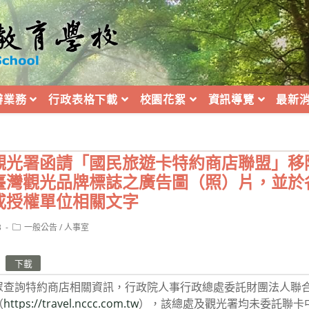
辦業務
行政表格下載
校園花絮
資訊導覽
最新
觀光署函請「國民旅遊卡特約商店聯盟」移
臺灣觀光品牌標誌之廣告圖（照）片，並於
或授權單位相關文字
Post
3
一般公告
/
人事室
category:
下載
眾查詢特約商店相關資訊，行政院人事行政總處委託財團法人聯
（
https://travel.nccc.com.tw
），該總處及觀光署均未委託聯卡