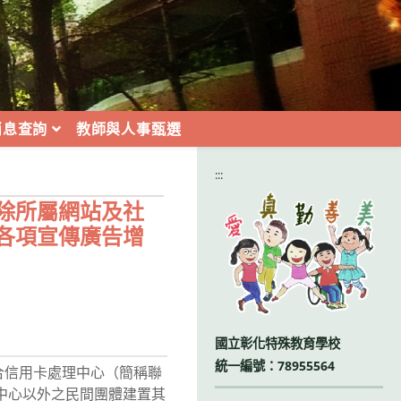
消息查詢
教師與人事甄選
:::
除所屬網站及社
各項宣傳廣告增
國立彰化特殊教育學校
統一編號：78955564
合信用卡處理中心（簡稱聯
中心以外之民間團體建置其