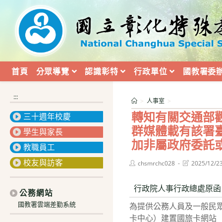
跳
轉
至
主
要
內
首頁
分眾導覽
認識彰特
行政單位
國教署委
容
:::
>
人事室
>
轉知有關交通部
三十週年校慶
群媒體載有該署
學生與家長
加非屬政府委託
教職員工
校友與訪客
Post
Post
chsmrchc028
2025/12/2
author:
last
modified:
行政院人事行政總處原函
公務網站
國教署雲端差勤系統
為提供公務人員及一般民
卡中心）建置國旅卡網站