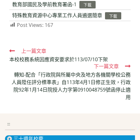
教育部國民及學前教育署函-1
下載
特殊教育資源中心專業工作人員遴選簡章
下載
Post Views:
167
Read
上一篇文章
本校校務系統因應資安要求於113/07/10下架
more
下一篇文章
articles
轉知-配合「行政院與所屬中央及地方各機關學校公務
人員陞任評分標準表」自113年4月1日修正生效，行政
院92年1月14日院授人力字第0910048759號函停止適
用
:::
三十週年校慶