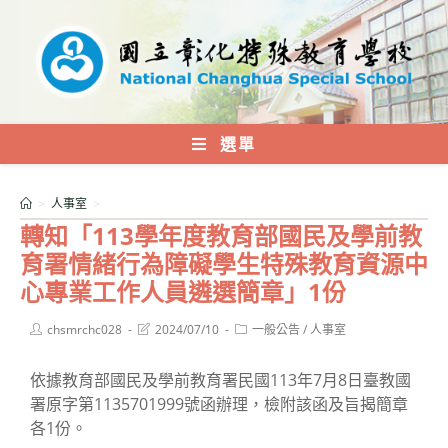
跳
轉
至
主
要
內
選單
容
>
人事室
>
轉知「113學年度教育部國民及學前教
育署情緒行為障礙學生特殊教育資源中
心專業工作人員遴選簡章」1份
Post
Post
Post
chsmrchc028
2024/07/10
一般公告
/
人事室
author:
last
category:
modified:
依據教育部國民及學前教育署民國113年7月8日臺教國
署原字第1135701999號函辦理，檢附該函及旨揭簡章
各1份。