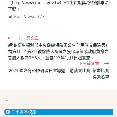
（http://www.mocs.gov.tw）/傑出貢獻獎/多媒體專區
下載
。
Post Views:
177
Read
上一篇文章
轉知-衛生福利部中央健康保險署公告全民健康保險第1
more
類第1目至第3目被保險人所屬之投保單位或政府負擔之
articles
眷屬人數為0.56人，並自113年1月1日起實施。
下一篇文章
2023 國際身心障礙者日宣導週活動藝文比賽–繪畫比賽
得獎名單
:::
三十週年校慶