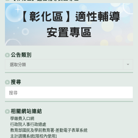
公告類別
公
選取分類
告
類
別
搜尋
Search
for:
相關網站連結
學雜費入口網
行政院人事行政總處
教育部國民及學前教育署-差勤電子表單系統
主計請購系統[限校內使用]