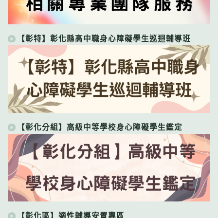
【彰特】彰化縣高中職身心障礙學生巡迴輔導班
【彰化分組】高級中等學校身心障礙學生鑑定
【彰化區】適性輔導安置專區