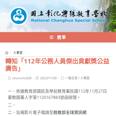
跳
轉
至
主
要
內
選單
容
>
人事室
>
轉知「112年公務人員傑出貢獻獎公益
廣告」
Post
Post
Post
chsmrchc028
2023/11/28
一般公告
/
人事室
author:
last
category:
modified:
一、依據教育部國民及學前教育署民國112年11月27日
臺教國署人字第1120167883號函辦理。
二、
二、旨揭影片電子檔請至
銓敘部全球資訊網