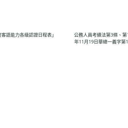
年度客語能力各級認證日程表」
公務人員考績法第3條、第1
年11月19日華總一義字第11