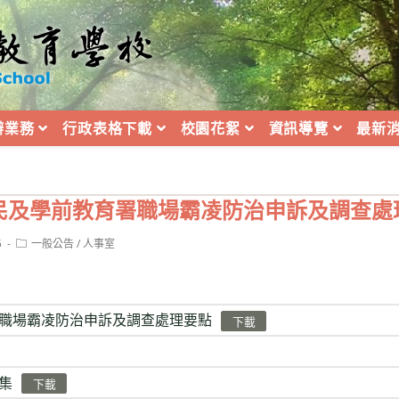
辦業務
行政表格下載
校園花絮
資訊導覽
最新
民及學前教育署職場霸凌防治申訴及調查處
Post
5
一般公告
/
人事室
category:
職場霸凌防治申訴及調查處理要點
下載
集
下載