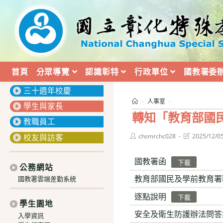
跳
轉
至
主
要
內
首頁
分眾導覽
認識彰特
行政單位
國教署委
:::
容
三十週年校慶
>
人事室
>
學生與家長
轉知「教育部國
教職員工
Post
Post
校友與訪客
chsmrchc028
2025/12/0
author:
last
modified:
國教署函
下載
公務網站
教育部國民及學前教育署
國教署雲端差勤系統
逐點說明
下載
學生園地
安全及衛生防護辦法問答
入學資訊