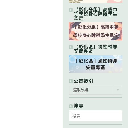
【彰化分組】高級中
等學校身心障礙學生
鑑定
【彰化區】適性輔導
安置專區
公告類別
公
選取分類
告
類
別
搜尋
Search
for: