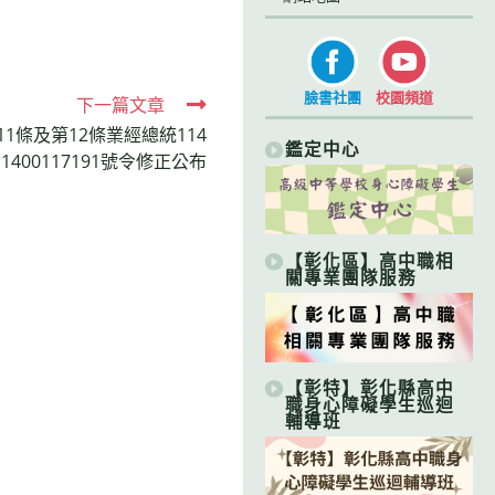
臉書社團
校園頻道
下一篇文章
1條及第12條業經總統114
鑑定中心
400117191號令修正公布
【彰化區】高中職相
關專業團隊服務
【彰特】彰化縣高中
職身心障礙學生巡迴
輔導班