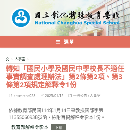
跳
轉
至
主
要
內
選單
容
>
人事室
>
轉知「國民小學及國民中學校長不適任
事實調查處理辦法」第2條第2項、第3
條第2項規定解釋令1份
Post
Post
Post
chsmrchc028
2025/01/15
一般公告
/
人事室
author:
last
category:
modified:
依據教育部民國114年1月14日臺教授國部字第
1135506093B號函，檢附旨揭解釋令影本1份。
教育部解釋令影本
下載