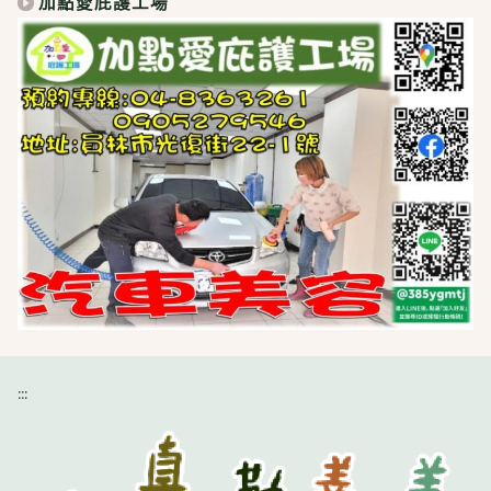
加點愛庇護工場
:::