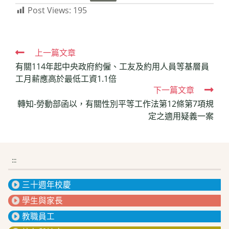
Post Views:
195
Read
上一篇文章
有關114年起中央政府約僱、工友及約用人員等基層員
more
工月薪應高於最低工資1.1倍
articles
下一篇文章
轉知-勞動部函以，有關性別平等工作法第12條第7項規
定之適用疑義一案
:::
三十週年校慶
學生與家長
教職員工