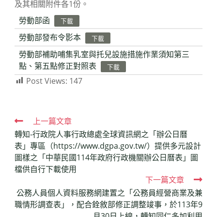
及其相關附件各1份。
勞動部函
下載
勞動部發布令影本
下載
勞動部補助哺集乳室與托兒設施措施作業須知第三
點、第五點修正對照表
下載
Post Views:
147
Read
上一篇文章
轉知-行政院人事行政總處全球資訊網之「辦公日曆
more
表」專區（https://www.dgpa.gov.tw/）提供多元設計
articles
圖樣之「中華民國114年政府行政機關辦公日曆表」圖
檔供自行下載使用
下一篇文章
公務人員個人資料服務網建置之「公務員經營商業及兼
職情形調查表」，配合銓敘部修正調整竣事，於113年9
月30日上線，轉知同仁多加利用