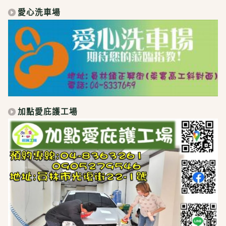
愛心洗車場
加點愛庇護工場