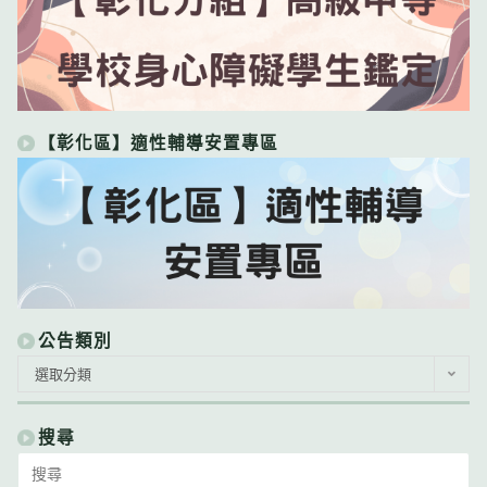
【彰化區】適性輔導安置專區
公告類別
公
選取分類
告
類
別
搜尋
Search
for: