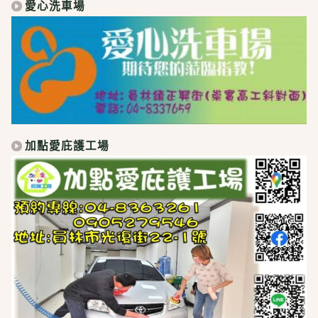
愛心洗車場
加點愛庇護工場