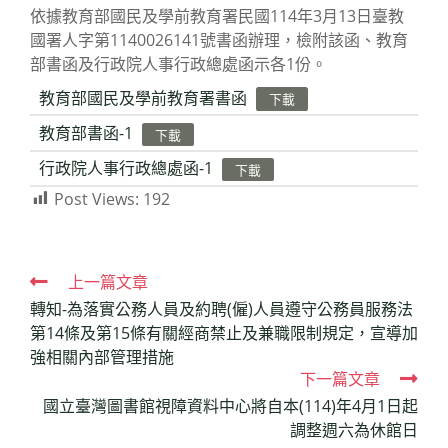
依據教育部國民及學前教育署民國114年3月13日臺教
國署人字第1140026141號書函辦理，檢附該函、教育
部書函及行政院人事行政總處函示各1份。
教育部國民及學前教育署書函
下載
教育部書函-1
下載
行政院人事行政總處函-1
下載
Post Views:
192
Read
上一篇文章
轉知-為落實公務人員及約聘(僱)人員遵守公務員服務法
more
第14條及第15條有關經商禁止及兼職限制規定，宣導加
articles
強相關內部管理措施
下一篇文章
國立臺灣圖書館視障資料中心將自本(114)年4月1日起
調整週六為休館日