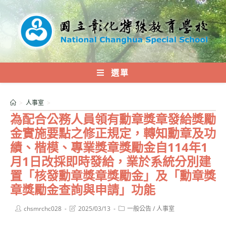
跳
轉
至
主
要
內
選單
容
>
人事室
>
為配合公務人員領有勳章獎章發給獎勵
金實施要點之修正規定，轉知勳章及功
績、楷模、專業獎章獎勵金自114年1
月1日改採即時發給，業於系統分別建
置「核發勳章獎章獎勵金」及「勳章獎
章獎勵金查詢與申請」功能
Post
Post
Post
chsmrchc028
2025/03/13
一般公告
/
人事室
author:
last
category:
modified: