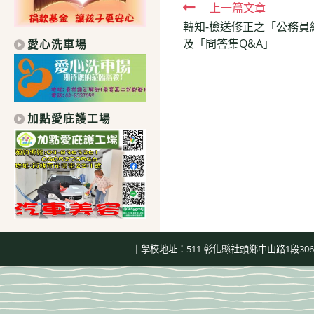
Read
上一篇文章
轉知-檢送修正之「公務
more
及「問答集Q&A」
愛心洗車場
articles
加點愛庇護工場
｜學校地址：511 彰化縣社頭鄉中山路1段306號｜總機：04