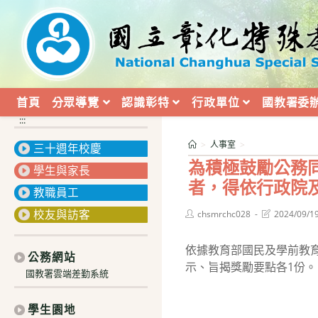
跳
轉
至
主
要
內
首頁
分眾導覽
認識彰特
行政單位
國教署委
容
:::
>
人事室
>
三十週年校慶
為積極鼓勵公務
學生與家長
者，得依行政院
教職員工
校友與訪客
Post
Post
chsmrchc028
2024/09/1
author:
last
modified:
依據教育部國民及學前教育署
公務網站
示、旨揭獎勵要點各1份。
國教署雲端差勤系統
學生園地