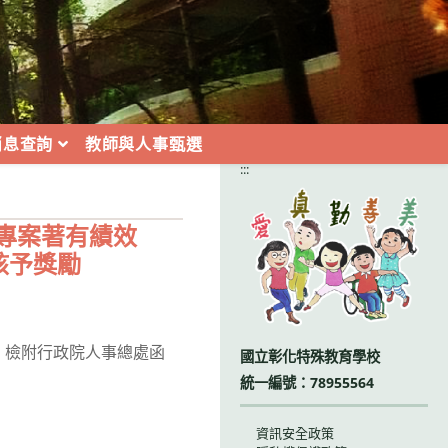
消息查詢
教師與人事甄選
:::
專案著有績效
核予獎勵
理，檢附行政院人事總處函
國立彰化特殊教育學校
統一編號：78955564
資訊安全政策