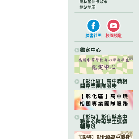
隱私權保護政策
網站地圖
臉書社團
校園頻道
鑑定中心
【彰化區】高中職相
關專業團隊服務
【彰特】彰化縣高中
職身心障礙學生巡迴
輔導班