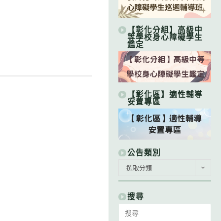
【彰化分組】高級中
等學校身心障礙學生
鑑定
【彰化區】適性輔導
安置專區
公告類別
公
選取分類
告
類
別
搜尋
Search
for: