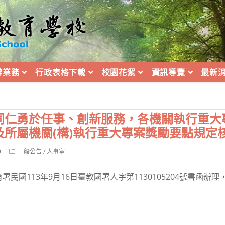
辦業務
行政表格下載
校園花絮
資訊導覽
最新
同仁勇於任事、創新服務，各機關執行重大
及所屬機關(構)執行重大專案獎勵要點規定
Post
9
一般公告
/
人事室
category:
民國113年9月16日臺教國署人字第1130105204號書函辦