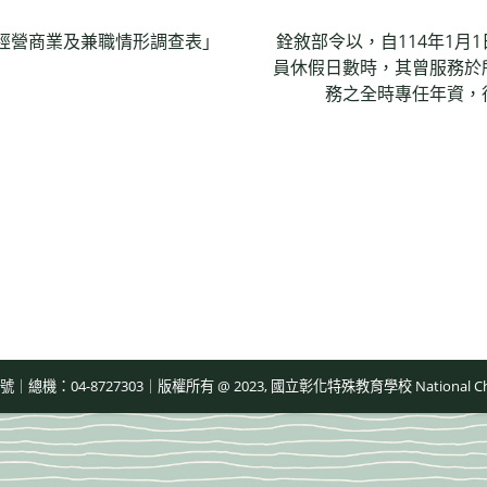
員經營商業及兼職情形調查表」
銓敘部令以，自114年1月
員休假日數時，其曾服務於
務之全時專任年資，
-8727303｜版權所有 @ 2023, 國立彰化特殊教育學校 National Changhua Speci