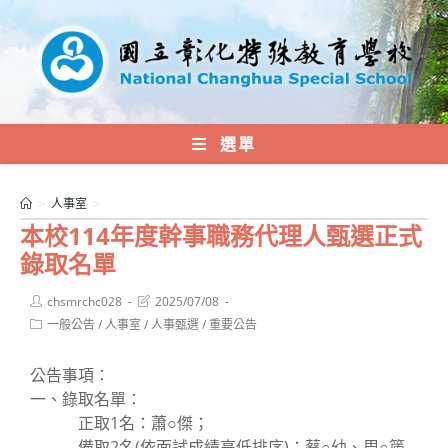
跳
轉
至
主
要
內
選單
容
>
人事室
>
本校114年度幹事職務代理人甄選正式
錄取名單
Post
Post
chsmrchc028
2025/07/08
author:
last
Post
一般公告
/
人事室
/
人事甄選
/
重要公告
modified:
category:
公告事項：
一、錄取名單：
正取1名：蕭○傑；
備取2名(依面試成績高低排序)：蔡○幼、周○篪