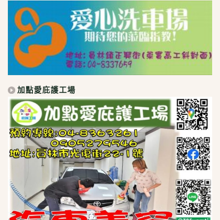
加點愛庇護工場