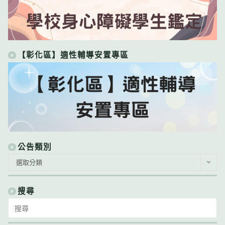
【彰化區】適性輔導安置專區
公告類別
公
選取分類
告
類
別
搜尋
Search
for: