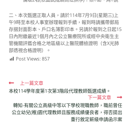
二、本次甄選正取人員，請於114年7月9日(星期三)上
午9時至本校人事室辦理報到手續，報到時請攜帶郵局
存摺封面影本、戶口名簿影印本。另請於報到之日起15
日內附繳最近1個月內之公立醫療院所或經中央衛生主
管機關評鑑合格之地區級以上醫院體檢證明（含X光肺
部透視合格證明）。
Post Views:
857
Read
上一篇文章
本校114學年度第1次第3階段代理教師甄選成績。
more
下一篇文章
articles
轉知-有關公立高級中等以下學校現職教師，職前曾任
公立幼兒(稚)園代理教師且服務成績優良者，得否提出
重行敘定薪級申請函示案