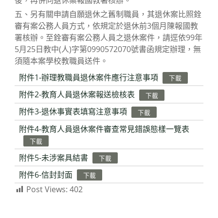
後，再併同退休案報國教署核辦。
五、另有關申請自願退休之舊制職員，其退休案比照銓
審有案公務人員方式，依規定於退休前3個月陳報國教
署核辦。至銓審有案公務人員之退休案件，請逕依99年
5月25日教中(人)字第0990572070號書函規定辦理，無
須隨本案學校教職員送件。
附件1-辦理教職員退休案件應行注意事項
下載
附件2-教育人員退休案報送檢核表
下載
附件3-退休事實表填寫注意事項
下載
附件4-教育人員退休案件審查常見錯誤態樣一覽表
下載
附件5-未涉案具結書
下載
附件6-信封封面
下載
Post Views:
402