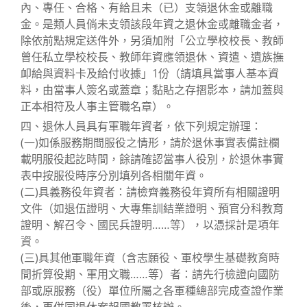
內、專任、合格、有給且未（已）支領退休金或離職
金。是類人員倘未支領該段年資之退休金或離職金者，
除依前點規定送件外，另須加附「公立學校校長、教師
曾任私立學校校長、教師年資應領退休、資遣、遺族撫
卹給與資料卡及給付收據」1份（請填具當事人基本資
料，由當事人簽名或蓋章；黏貼之存摺影本，請加蓋與
正本相符及人事主管職名章）。
四、退休人員具有軍職年資者，依下列規定辦理：
(一)如係服務期間服役之情形，請於退休事實表備註欄
載明服役起訖時間，餘請確認當事人役別，於退休事實
表中按服役時序分別填列各相關年資。
(二)具義務役年資者：請檢齊義務役年資所有相關證明
文件（如退伍證明、大專集訓結業證明、預官分科教育
證明、解召令、國民兵證明……等），以憑採計是項年
資。
(三)具其他軍職年資（含志願役、軍校學生基礎教育時
間折算役期、軍用文職……等）者：請先行檢證向國防
部或原服務（役）單位所屬之各軍種總部完成查證作業