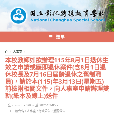
跳
轉
至
主
要
內
選單
容
>
人事室
>
本校教師如欲辦理115年8月1日退休生
效之申請或應即退休案件(含8月1日退
休校長及7月16日屆齡退休之舊制職
員)，請於本(115)年3月13日(星期五)
前檢附相關文件，向人事室申請辦理雙
軌(紙本及線上)送件
Post
Post
chsmrchc028
2026/03/05
author:
last
Post
一般公告
/
人事室
/
行政公告
/
重要公告
modified: