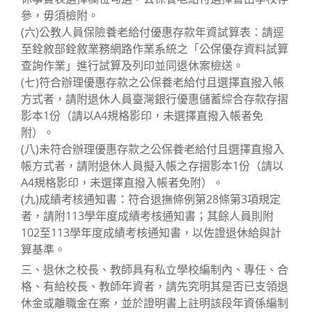
參，毋須檢附。
(六)公教人員保險養老給付優惠存款年資試算表：請逕
至銓敘部銓敘業務網路作業系統之「公保優存資料試算
查詢作業」進行試算及列印並同退休案檢送。
(七)符合辦理優惠存款之公保養老給付且選擇直撥入帳
方式者，請附退休人員臺灣銀行優惠儲蓄綜合存款存摺
影本1份（請以A4規格影印，未選擇直撥入帳者免
附）。
(八)未符合辦理優惠存款之公保養老給付且選擇直撥入
帳方式者，請附退休人員擬入帳之存摺影本1份（請以
A4規格影印，未選擇直撥入帳者免附）。
(九)成績考核通知書：符合退撫條例第28條第3項規定
者，請附113學年度成績考核通知書；其餘人員則附
102至113學年度成績考核通知書，以佐證退休給與計
算基準。
三、退休之校長、教師具有私立學校編制內、專任、合
格、有給校長、教師年資者，請先究明其是否已支領退
休金或離職金在案，並於證明書上註明該段年資係編制