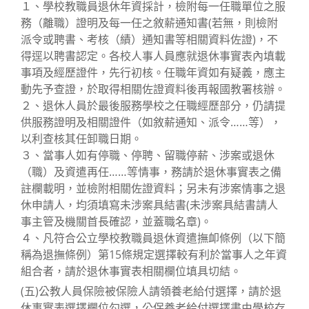
１、學校教職員退休年資採計，檢附每一任職單位之服
務（離職）證明及每一任之敘薪通知書(若無，則檢附
派令或聘書、考核（績）通知書等相關資料佐證)，不
得逕以聘書認定。各校人事人員應就退休事實表內填載
事項及經歷證件，先行初核。任職年資如有疑義，應主
動先予查證，於取得相關佐證資料後再報國教署核辦。
２、退休人員於最後服務學校之任職經歷部分，仍請提
供服務證明及相關證件（如敘薪通知、派令……等），
以利查核其任卸職日期。
３、當事人如有停職、停聘、留職停薪、涉案或退休
（職）及資遣再任……等情事，務請於退休事實表之備
註欄載明，並檢附相關佐證資料；另未有涉案情事之退
休申請人，均須填寫未涉案具結書(未涉案具結書請人
事主管及機關首長確認，並蓋職名章)。
４、凡符合公立學校教職員退休資遣撫卹條例（以下簡
稱為退撫條例）第15條規定選擇較有利於當事人之年資
組合者，請於退休事實表相關欄位填具切結。
(五)公教人員保險被保險人請領養老給付選擇，請於退
休事實表選擇欄位勾選，公保養老給付選擇書由學校存