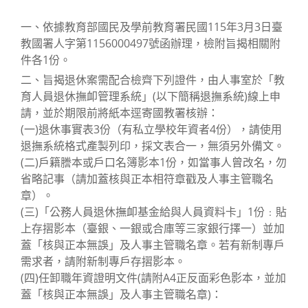
category:
一、依據教育部國民及學前教育署民國115年3月3日臺
教國署人字第1156000497號函辦理，檢附旨揭相關附
件各1份。
二、旨揭退休案需配合檢齊下列證件，由人事室於「教
育人員退休撫卹管理系統」(以下簡稱退撫系統)線上申
請，並於期限前將紙本逕寄國教署核辦：
(一)退休事實表3份（有私立學校年資者4份），請使用
退撫系統格式產製列印，採文表合一，無須另外備文。
(二)戶籍謄本或戶口名簿影本1份，如當事人曾改名，勿
省略記事（請加蓋核與正本相符章戳及人事主管職名
章）。
(三)「公務人員退休撫卹基金給與人員資料卡」1份﹕貼
上存摺影本（臺銀、一銀或合庫等三家銀行擇一）並加
蓋「核與正本無誤」及人事主管職名章。若有新制專戶
需求者，請附新制專戶存摺影本。
(四)任卸職年資證明文件(請附A4正反面彩色影本，並加
蓋「核與正本無誤」及人事主管職名章)：