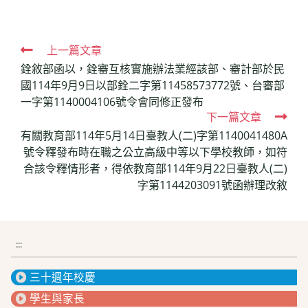
Read
上一篇文章
銓敘部函以，銓審互核實施辦法業經該部、審計部於民
more
國114年9月9日以部銓二字第11458573772號、台審部
articles
一字第1140004106號令會同修正發布
下一篇文章
有關教育部114年5月14日臺教人(二)字第1140041480A
號令釋發布時在職之公立高級中等以下學校教師，如符
合該令釋情形者，得依教育部114年9月22日臺教人(二)
字第1144203091號函辦理改敘
:::
三十週年校慶
學生與家長