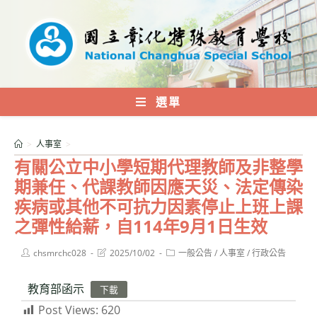
跳
轉
至
主
要
內
選單
容
>
人事室
>
有關公立中小學短期代理教師及非整學
期兼任、代課教師因應天災、法定傳染
疾病或其他不可抗力因素停止上班上課
之彈性給薪，自114年9月1日生效
Post
Post
Post
chsmrchc028
2025/10/02
一般公告
/
人事室
/
行政公告
author:
last
category:
modified:
教育部函示
下載
Post Views:
620