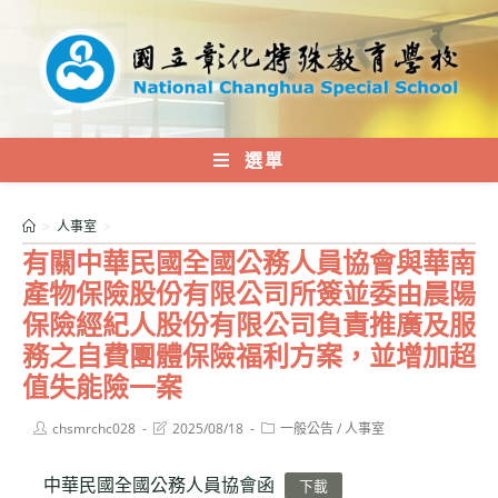
跳
轉
至
主
要
內
選單
容
>
人事室
>
有關中華民國全國公務人員協會與華南
產物保險股份有限公司所簽並委由晨陽
保險經紀人股份有限公司負責推廣及服
務之自費團體保險福利方案，並增加超
值失能險一案
Post
Post
Post
chsmrchc028
2025/08/18
一般公告
/
人事室
author:
last
category:
modified:
中華民國全國公務人員協會函
下載