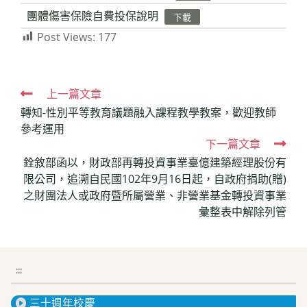
團體傷害保險自費投保說明
下載
Post Views:
177
Read
上一篇文章
轉知-性別平等教育議題融入課程教學教案，歡迎教師
more
參考運用
articles
下一篇文章
銓敘部函以，財政部再轉投資事業臺億建築經理股份有
限公司，追溯自民國102年9月16日起，自政府捐助(贈)
之財團法人或政府暨所屬營業、非營業基金轉投資事業
彙整表中解除列管
:::
三十週年校慶