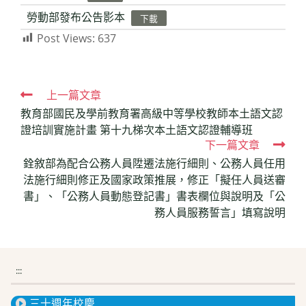
勞動部發布公告影本
下載
Post Views:
637
Read
上一篇文章
教育部國民及學前教育署高級中等學校教師本土語文認
more
證培訓實施計畫 第十九梯次本土語文認證輔導班
articles
下一篇文章
銓敘部為配合公務人員陞遷法施行細則、公務人員任用
法施行細則修正及國家政策推展，修正「擬任人員送審
書」、「公務人員動態登記書」書表欄位與說明及「公
務人員服務誓言」填寫說明
:::
三十週年校慶