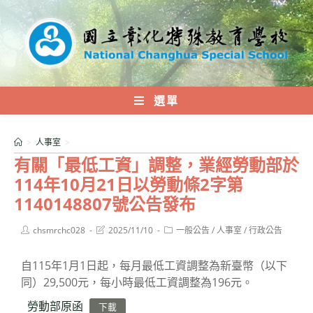
跳
轉
至
主
要
內
選單
容
>
人事室
>
有關「最低工資」調整，業經勞動部於
114年10月21日以勞動條2字第
1140148807號公告發布
Post
Post
Post
chsmrchc028
2025/11/10
一般公告
/
人事室
/
行政公告
author:
last
category:
modified:
自115年1月1日起，每月最低工資調整為新臺幣（以下
同）29,500元，每小時最低工資調整為196元。
勞動部原函
下載