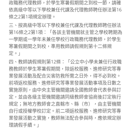
政職務代理教師，於學生寒暑假期間之到校一節，請確
依高級中等以下學校兼任代課及代理教師聘任辦法第16
條之2第1項規定辦理。
三、按高級中等以下學校兼任代課及代理教師聘任辦法
第16條之2第1項：「各該主管機關就主管之學校聘期為
一學期或一學年未兼任學校行政職務代理教師，於學生
寒暑假期間之到校，準用教師請假規則第十二條規
定。」
四、教師請假規則第12條：「公立中小學未兼任行政職
務教師於學生寒暑假期間，除返校服務、進修研究等專
業發展活動及配合災害防救所需之日外，得不必到校。
前項返校服務、進修研究等專業發展活動事項及日數之
實施原則，由中央主管機關邀請全國教師會代表參與訂
定，並由各級主管機關邀請同級教師會協商後訂定執行
規定；無地方教師會之直轄市、縣（市），由主管機關
自行或授權學校訂定。前二項返校服務、進修研究等專
業發展活動之實施，教師無法配合參與時，應依規定辦
理請假手續。」