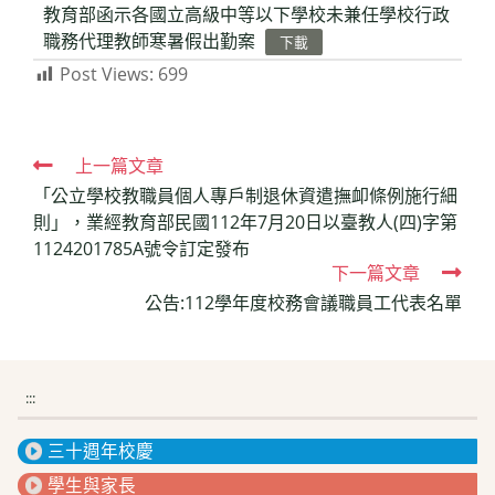
教育部函示各國立高級中等以下學校未兼任學校行政
職務代理教師寒暑假出勤案
下載
Post Views:
699
Read
上一篇文章
「公立學校教職員個人專戶制退休資遣撫卹條例施行細
more
則」，業經教育部民國112年7月20日以臺教人(四)字第
articles
1124201785A號令訂定發布
下一篇文章
公告:112學年度校務會議職員工代表名單
:::
三十週年校慶
學生與家長