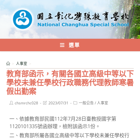
跳
轉
至
主
要
內
選單
容
>
人事室
>
教育部函示，有關各國立高級中等以下
學校未兼任學校行政職務代理教師寒暑
假出勤案
Post
Post
Post
chsmrchc028
2023/07/31
一般公告
/
人事室
author:
last
category:
modified:
一、依據教育部民國112年7月28日臺教授國字第
1120101335號函辦理，檢附該函示1份。
二、教育部所屬各國立高級中等以下學校未兼任學校行