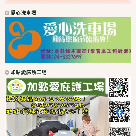
愛心洗車場
加點愛庇護工場