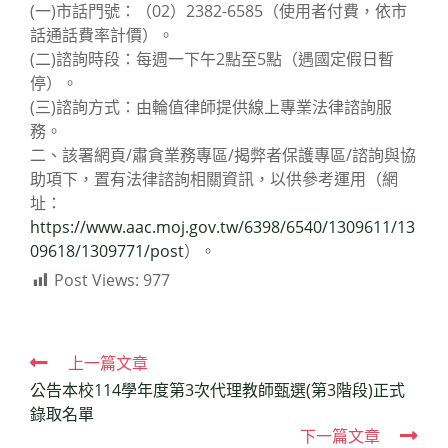
(一)市話門號：（02）2382-6585（使用者付費，依市
話通話費率計價）。
(二)諮詢時段：每週一下午2點至5點（遇國定假日暫
停）。
(三)諮詢方式：由輪值律師提供線上專業法律諮詢服
務。
二、該署網頁/肅貪業務專區/揭弊者保護專區/諮詢與協
助項下，置有法律諮詢相關資訊，以供參考運用（網
址：
https://www.aac.moj.gov.tw/6398/6540/1309611/13
09618/1309771/post
）。
Post Views:
977
Read
上一篇文章
公告本校114學年度第3次代理教師甄選(第3階段)正式
more
錄取名單
articles
下一篇文章