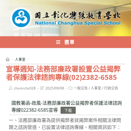
跳
轉
至
主
要
內
選單
容
>
人事室
>
宣導週知-法務部廉政署設置公益揭弊
者保護法律諮詢專線(02)2382-6585
Post
Post
Post
chsmrchc028
2025/09/08
一般公告
/
人事室
/
行政公告
author:
last
category:
modified:
國教署函-政風-法務部廉政署公益揭弊者保護法律諮詢
專線022382-6585宣導
下載
一、法務部廉政署為提供揭弊者就揭弊案件相關法律問
題之諮詢管道，已設置法律諮詢專線，相關資訊如下：