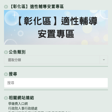
【彰化區】適性輔導安置專區
公告類別
公
選取分類
告
類
別
搜尋
Search
for:
相關網站連結
學雜費入口網
行政院人事行政總處