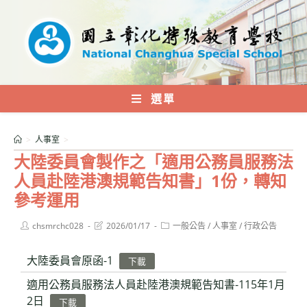
跳
轉
至
主
要
內
選單
容
>
人事室
>
大陸委員會製作之「適用公務員服務法
人員赴陸港澳規範告知書」1份，轉知
參考運用
Post
Post
Post
chsmrchc028
2026/01/17
一般公告
/
人事室
/
行政公告
author:
last
category:
modified:
大陸委員會原函-1
下載
適用公務員服務法人員赴陸港澳規範告知書-115年1月
2日
下載