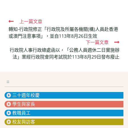
Read
上一篇文章
轉知-行政院修正「行政院及所屬各機關(構)人員赴香港
more
或澳門注意事項」，並自113年8月26日生效
articles
下一篇文章
行政院人事行政總處函以，「公務人員週休二日實施辦
法」業經行政院會同考試院於113年8月29日發布廢止
:::
三十週年校慶
學生與家長
教職員工
校友與訪客