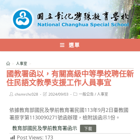
跳
轉
至
主
要
內
選單
容
>
人事室
>
國教署函以，有關高級中等學校聘任新
住民語文教學支援工作人員事宜
Post
Post
Post
chsmrchc028
2024/09/03
一般公告
/
人事室
author:
last
category:
modified:
依據教育部國民及學前教育署民國113年9月2日臺教國
署原字第1130090271號函辦理，檢附該函示1份。
教育部國民及學前教育署函示
下載
Post Views:
173