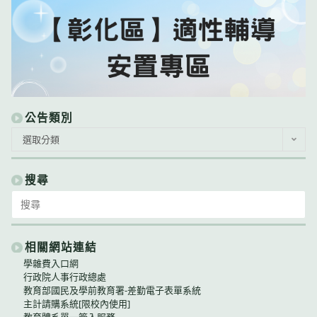
公告類別
公
選取分類
告
類
別
搜尋
Search
for:
相關網站連結
學雜費入口網
行政院人事行政總處
教育部國民及學前教育署-差勤電子表單系統
主計請購系統[限校內使用]