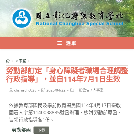
跳
轉
至
主
要
內
選單
容
>
人事室
>
勞動部訂定「身心障礙者職場合理調整
行政指導」，並自114年7月1日生效
Post
Post
Post
chsmrchc028
2025/04/22
一般公告
/
人事室
author:
last
category:
modified:
依據教育部國民及學前教育署民國114年4月17日臺教
國署人字第1140038885號函辦理，檢附勞動部原函、
旨揭行政指導各1份。
勞動部函
下載