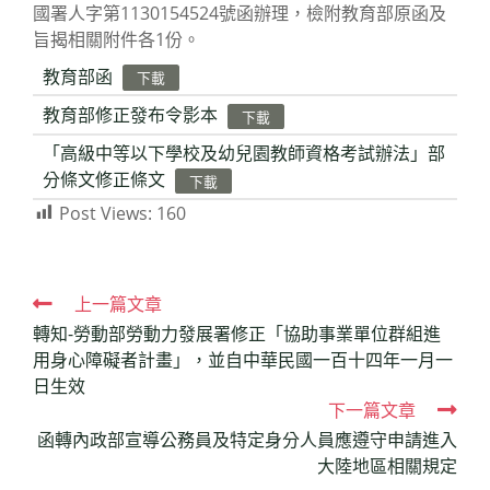
國署人字第1130154524號函辦理，檢附教育部原函及
旨揭相關附件各1份。
教育部函
下載
教育部修正發布令影本
下載
「高級中等以下學校及幼兒園教師資格考試辦法」部
分條文修正條文
下載
Post Views:
160
Read
上一篇文章
轉知-勞動部勞動力發展署修正「協助事業單位群組進
more
用身心障礙者計畫」，並自中華民國一百十四年一月一
articles
日生效
下一篇文章
函轉內政部宣導公務員及特定身分人員應遵守申請進入
大陸地區相關規定