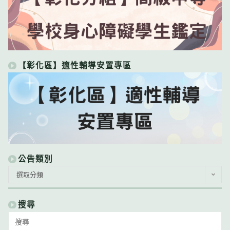
【彰化區】適性輔導安置專區
公告類別
公
選取分類
告
類
別
搜尋
Search
for: