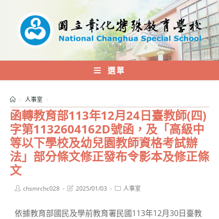
跳
轉
至
主
要
內
選單
容
>
人事室
>
函轉教育部113年12月24日臺教師(四)
字第1132604162D號函，及「高級中
等以下學校及幼兒園教師資格考試辦
法」部分條文修正發布令影本及修正條
文
Post
Post
Post
chsmrchc028
2025/01/03
人事室
author:
last
category:
modified:
依據教育部國民及學前教育署民國113年12月30日臺教