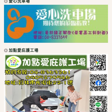
愛心洗車場
加點愛庇護工場