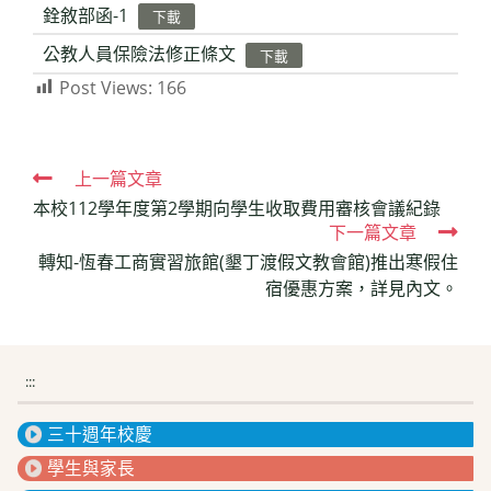
銓敘部函-1
下載
公教人員保險法修正條文
下載
Post Views:
166
Read
上一篇文章
本校112學年度第2學期向學生收取費用審核會議紀錄
more
下一篇文章
articles
轉知-恆春工商實習旅館(墾丁渡假文教會館)推出寒假住
宿優惠方案，詳見內文。
:::
三十週年校慶
學生與家長