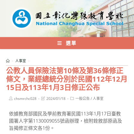
跳
轉
至
主
要
內
選單
容
>
人事室
>
公教人員保險法第10條及第36條修正
條文，業經總統分別於民國112年12月
15日及113年1月3日修正公布
Post
Post
Post
chsmrchc028
2024/01/18
一般公告
/
人事室
author:
last
category:
modified:
依據教育部國民及學前教育署民國113年1月17日臺教
國署人字第1130009055號函辦理，檢附銓敘部原函及
旨揭修正條文各1份。