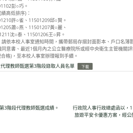
102彭○巧。
績高低排序)：
0許○雀、11501209邱○賢。
5蕭○燕、11501207黃○麗、
泰、11501206王○昇。
請依本校人事室通知時間，攜帶郵局存摺封面影本、戶口名簿
職同意書、最近1個月內之公立醫療院所或經中央衛生主管機關評
視合格)，至本校人事室辦理報到手續。
次代理教師甄選第3階段錄取人員名單
下載
次第3階段代理教師甄選成績。
行政院人事行政總處函以，11
旅遊平安卡優惠方案，經公