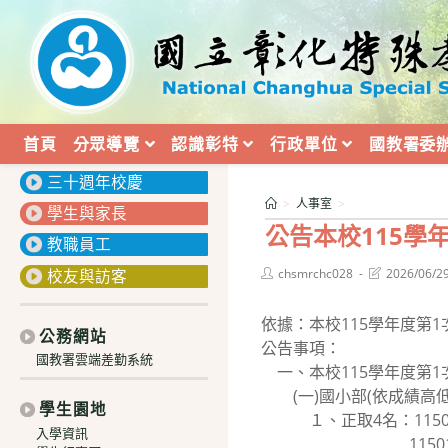
跳
轉
至
主
要
內
首頁
分眾導覽
認識彰特
行政單位
國教署委
:::
容
三十週年校慶
>
人事室
>
學生與家長
公告本校115學
教職員工
Post
Post
校友與訪客
chsmrchc028
2026/06/2
author:
last
modified:
依據：本校115學年度第
公務網站
公告事項：
國教署雲端差勤系統
一、本校115學年度第1
(一)國小部(依成績高低
學生園地
１、正取4名：115011
入學資訊
11501104陳○