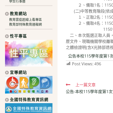
學生行事曆
２、備取1名：11501
(二)中等教育階段(依成
教育網站
１、正取2名：1150121
教育雲疫起線上看專區
２、備取4名：1150120
教育部特殊教育通報網
11501211沈○
二、本次甄選正取人員，
性平專區
歷文件、現職機關學校離
之體檢證明(含X光肺部透
公告本校115學年度第1
Post Views:
496
宣導網站
Read
上一篇文章
公告-本校115學年度第1
more
全國特殊教育資訊網
articles