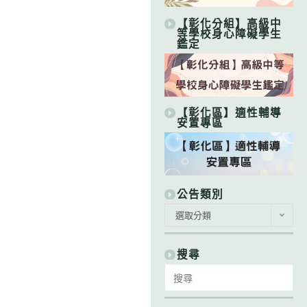
【彰化分組】高級中
等學校身心障礙學生
鑑定
【彰化區】適性輔導
安置專區
公告類別
公
選取分類
告
類
別
搜尋
Search
for: