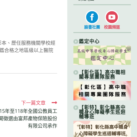
臉書社團
校園頻道
鑑定中心
影本、歷任服務機關學校經
鑑合格之地區級以上醫院
【彰化區】高中職相
關專業團隊服務
下一篇文章
【彰特】彰化縣高中
5年至118年全國公教員工
職身心障礙學生巡迴
輔導班
開徵選由富邦產物保險股份
有限公司承作