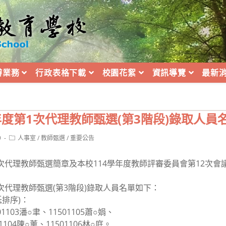
辦業務
行政表格下載
校園花絮
資訊導覽
最新
年度第1次代理教師甄選(第3階段)錄取人員
Post
9
人事室
/
教師甄選
/
重要公告
category:
1次代理教師甄選簡章及本校114學年度教師評審委員會第12次會
次代理教師甄選(第3階段)錄取人員名單如下：
排序)：
03潘○聿、11501105蕭○娟、
薰、11501106林○庭。