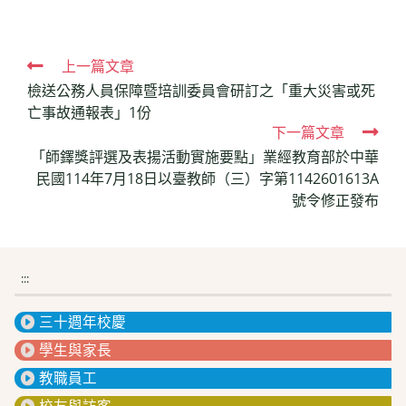
Read
上一篇文章
檢送公務人員保障暨培訓委員會研訂之「重大災害或死
more
亡事故通報表」1份
articles
下一篇文章
「師鐸獎評選及表揚活動實施要點」業經教育部於中華
民國114年7月18日以臺教師（三）字第1142601613A
號令修正發布
:::
三十週年校慶
學生與家長
教職員工