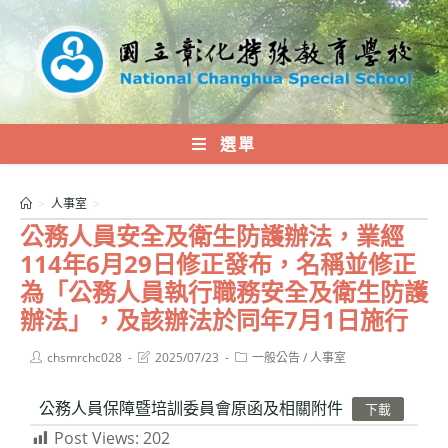
跳
轉
至
主
要
內
選單
容
>
人事室
>
公務人員安全及衛生防護辦法，業經
114年6月29日修正發布，名稱並修正
為「公務人員執行職務安全及衛生防護
辦法」，及該辦法於同年7月1日施行
Post
Post
Post
chsmrchc028
2025/07/23
一般公告
/
人事室
author:
last
category:
modified:
公務人員保障暨培訓委員會原函及相關附件
下載
Post Views:
202