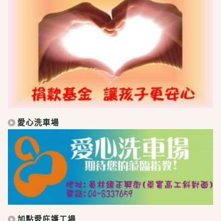
愛心洗車場
加點愛庇護工場