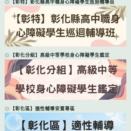
【彰特】彰化縣高中職身心障礙學生巡迴輔導班
【彰化分組】高級中等學校身心障礙學生鑑定
【彰化區】適性輔導安置專區