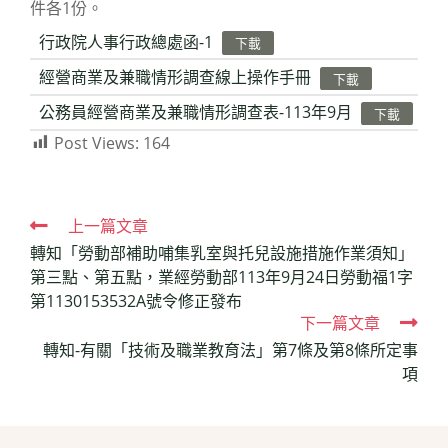
件各1份。
行政院人事行政總處函-1
下載
經營商業及兼職情形調查線上操作手冊
下載
公務員經營商業及兼職情形調查表-113年9月
下載
Post Views:
164
Read
上一篇文章
轉知「勞動部補助哺集乳室與托兒設施措施作業須知」
more
第三點、第五點，業經勞動部113年9月24日勞動福1字
articles
第1130153532A號令修正發布
下一篇文章
轉知-有關「技術及職業教育法」第7條及第8條所定事
項