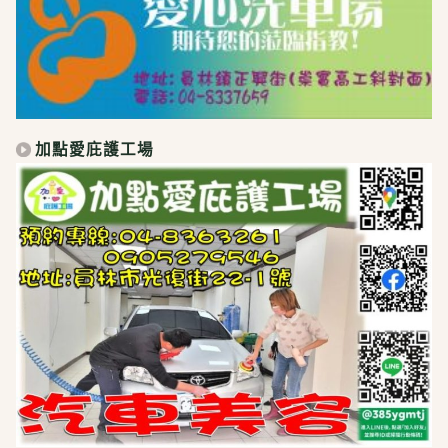
加點愛庇護工場