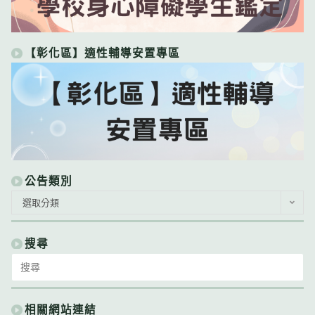
【彰化區】適性輔導安置專區
公告類別
公
選取分類
告
類
別
搜尋
Search
for:
相關網站連結