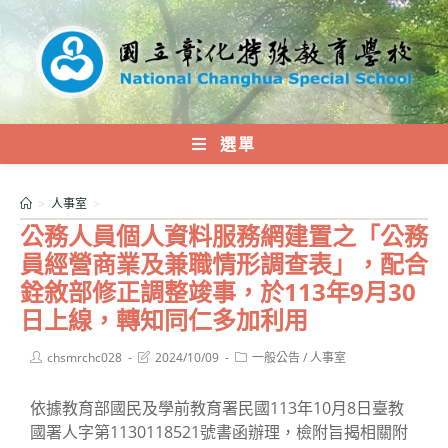
跳
轉
至
主
要
內
選單
容
>
人事室
>
公務人員個人資料服務網建置之「公務
員經營商業及兼職情形調查表」，配合
銓敘部修正調整竣事，於113年9月30
日上線，轉知同仁多加利用
Post
Post
Post
chsmrchc028
2024/10/09
一般公告
/
人事室
author:
last
category:
modified:
依據教育部國民及學前教育署民國113年10月8日臺教
國署人字第1130118521號書函辦理，檢附旨揭相關附